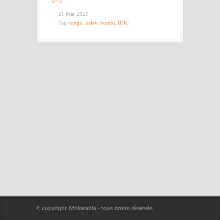
21 Mar 2021
Tag
congo
,
kalev
,
numbi
,
RDC
© copyright Afrikarabia - tous droits réservés