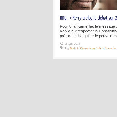
Pour Vital Kamerhe, le message d
Kabila à « respecter la Constitution
président doit quitter le pouvoir 
08 Mai 2014
Tag
Boshab
,
Constitution
,
kabila
,
kamerhe