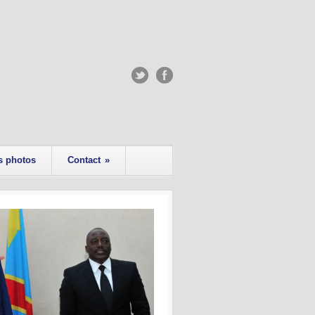
s photos
Contact
»