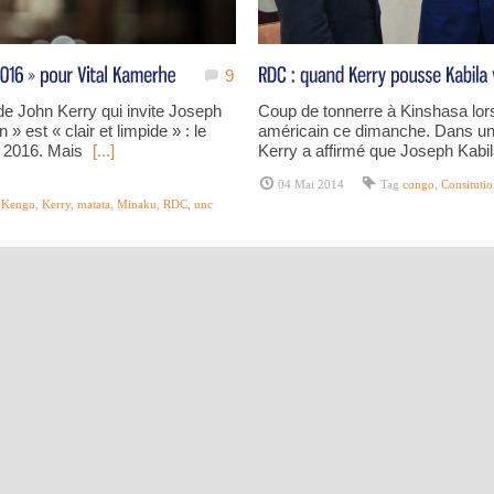
9
e John Kerry qui invite Joseph
Coup de tonnerre à Kinshasa lors 
 » est « clair et limpide » : le
américain ce dimanche. Dans une 
en 2016. Mais
[...]
Kerry a affirmé que Joseph Kabil
04 Mai 2014
Tag
congo
,
Consituti
,
Kengo
,
Kerry
,
matata
,
Minaku
,
RDC
,
unc