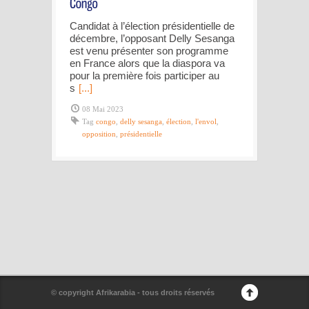
Candidat à l’élection présidentielle de
décembre, l’opposant Delly Sesanga
est venu présenter son programme
en France alors que la diaspora va
pour la première fois participer au
s
[...]
08 Mai 2023
Tag
congo
,
delly sesanga
,
élection
,
l'envol
,
opposition
,
présidentielle
© copyright Afrikarabia - tous droits réservés