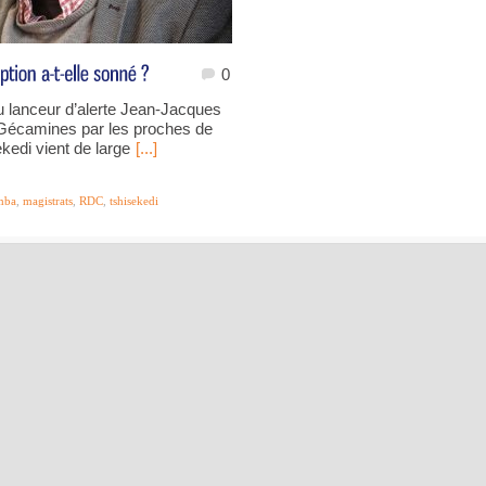
0
u lanceur d’alerte Jean-Jacques
 Gécamines par les proches de
kedi vient de large
[...]
mba
,
magistrats
,
RDC
,
tshisekedi