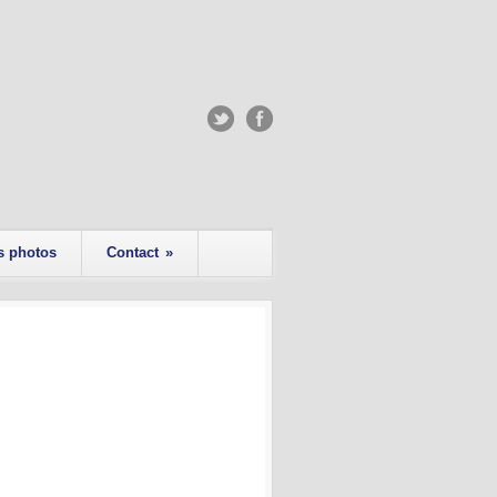
s photos
Contact
»