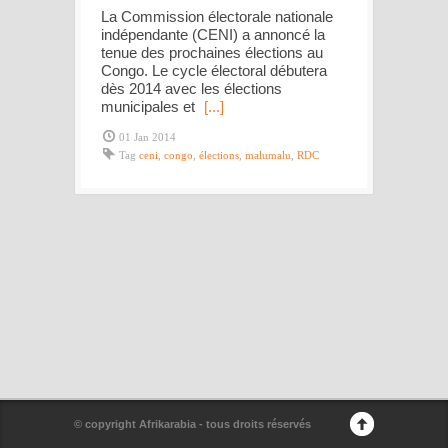
La Commission électorale nationale
indépendante (CENI) a annoncé la
tenue des prochaines élections au
Congo. Le cycle électoral débutera
dès 2014 avec les élections
municipales et
[...]
01 Jan 2014
Tag
ceni
,
congo
,
élections
,
malumalu
,
RDC
© copyright Afrikarabia - tous droits réservés