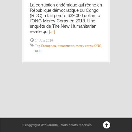
La corruption endémique qui règne en
République démocratique du Congo
(RDC) a fait perdre 639.000 dollars à
l’ONG Mercy Corps en 2018. Une
enquête de The New Humanitarian
révèle qu
[...]
14 Juin 2020
Tag
Corruption
,
humanitaire
,
mercy corps
,
ONG
,
RDC
© copyright Afrikarabia - tous droits réservés