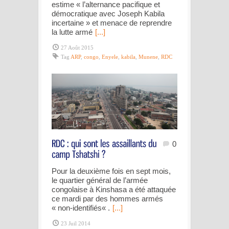
estime « l’alternance pacifique et
démocratique avec Joseph Kabila
incertaine » et menace de reprendre
la lutte armé
[...]
27 Août 2015
Tag
ARP
,
congo
,
Enyele
,
kabila
,
Munene
,
RDC
0
Pour la deuxième fois en sept mois,
le quartier général de l’armée
congolaise à Kinshasa a été attaquée
ce mardi par des hommes armés
« non-identifiés« .
[...]
23 Juil 2014