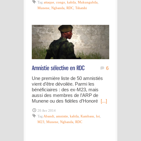
Tag
attaque
,
congo
,
kabila
,
Mukungubila
,
Munene
,
Ngbanda
,
RDC
,
Tshatshi
6
Une première liste de 50 amnistiés
vient d’être dévoilée. Parmi les
bénéficiaires : des ex-M23, mais
aussi des membres de l’ARP de
Munene ou des fidèles d’Honoré
[...]
20 Avr 2014
Tag
Abandi
,
amnistie
,
kabila
,
Kambasu
,
loi
,
M23
,
Munene
,
Ngbanda
,
RDC