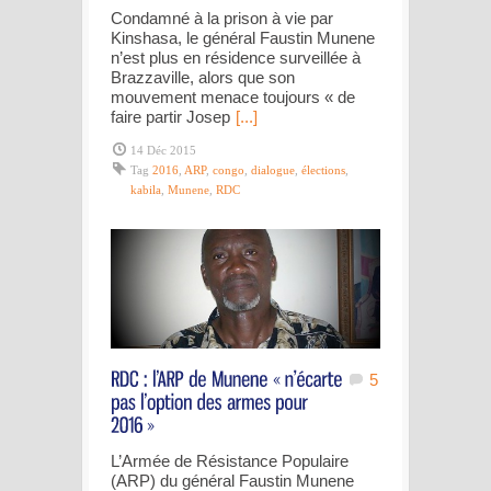
Condamné à la prison à vie par
Kinshasa, le général Faustin Munene
n’est plus en résidence surveillée à
Brazzaville, alors que son
mouvement menace toujours « de
faire partir Josep
[...]
14 Déc 2015
Tag
2016
,
ARP
,
congo
,
dialogue
,
élections
,
kabila
,
Munene
,
RDC
5
L’Armée de Résistance Populaire
(ARP) du général Faustin Munene