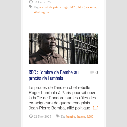
03 Déc 2025
Tag
accord de paix
,
congo
,
M23
,
RDC
,
rwanda
,
Washington
0
Le procès de l’ancien chef rebelle
Roger Lumbala à Paris pourrait ouvrir
la boîte de Pandore sur les rôles des
ex-seigneurs de guerre congolais.
Jean-Pierre Bemba, allié politique
[...]
22 Nov 2025
Tag
bemba
,
france
,
RDC