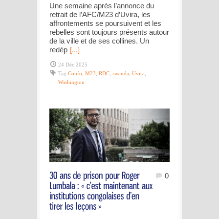
Une semaine après l’annonce du
retrait de l’AFC/M23 d’Uvira, les
affrontements se poursuivent et les
rebelles sont toujours présents autour
de la ville et de ses collines. Un
redép
[...]
24 Déc 2025
Tag
Confo
,
M23
,
RDC
,
rwanda
,
Uvira
,
Washington
0