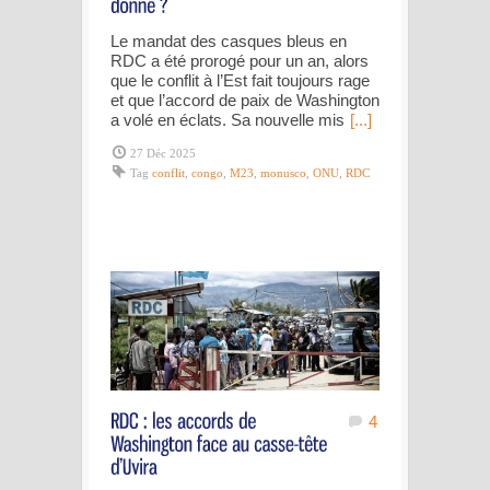
Le mandat des casques bleus en
RDC a été prorogé pour un an, alors
que le conflit à l’Est fait toujours rage
et que l’accord de paix de Washington
a volé en éclats. Sa nouvelle mis
[...]
27 Déc 2025
Tag
conflit
,
congo
,
M23
,
monusco
,
ONU
,
RDC
4