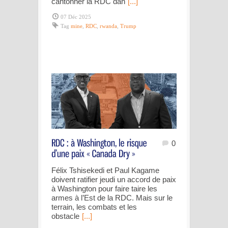
cantonner la RDC dan
[...]
07 Déc 2025
Tag
mine
,
RDC
,
rwanda
,
Trump
0
Félix Tshisekedi et Paul Kagame
doivent ratifier jeudi un accord de paix
à Washington pour faire taire les
armes à l’Est de la RDC. Mais sur le
terrain, les combats et les
obstacle
[...]