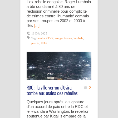
L’ex-rebelle congolais Roger Lumbala
a été condamné à 30 ans de
réclusion criminelle pour complicité
de crimes contre l’humanité commis
par ses troupes en 2002 et 2003 à
l’Es
[...]
16 Déc 2025
Tag
bemba
,
CD-N
,
congo
,
france
,
lumbala
,
procès
,
RDC
2
Quelques jours après la signature
d’un accord de paix entre la RDC et
le Rwanda à Washington, la rébellion
soutenue par Kigali s’empare de la