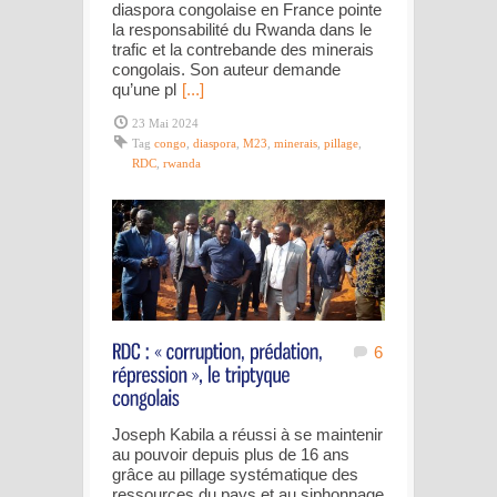
diaspora congolaise en France pointe
la responsabilité du Rwanda dans le
trafic et la contrebande des minerais
congolais. Son auteur demande
qu’une pl
[...]
23 Mai 2024
Tag
congo
,
diaspora
,
M23
,
minerais
,
pillage
,
RDC
,
rwanda
6
Joseph Kabila a réussi à se maintenir
au pouvoir depuis plus de 16 ans
grâce au pillage systématique des
ressources du pays et au siphonnage