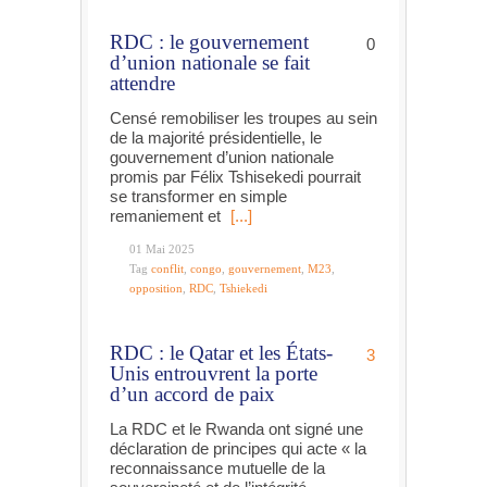
RDC : le gouvernement
0
d’union nationale se fait
attendre
Censé remobiliser les troupes au sein
de la majorité présidentielle, le
gouvernement d’union nationale
promis par Félix Tshisekedi pourrait
se transformer en simple
remaniement et
[...]
01 Mai 2025
Tag
conflit
,
congo
,
gouvernement
,
M23
,
opposition
,
RDC
,
Tshiekedi
RDC : le Qatar et les États-
3
Unis entrouvrent la porte
d’un accord de paix
La RDC et le Rwanda ont signé une
déclaration de principes qui acte « la
reconnaissance mutuelle de la