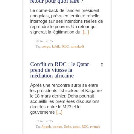
retour pour quoi faire ?
Le come-back de l’ancien président
congolais, prévu en territoire rebelle,
interroge sur ses intentions réelles de
reprendre le pouvoir. Un retour qui
signerait la légitimation du
[...]
20 Avr 2025
Tag
congo
,
kabila
,
RDC
,
tshisekedi
Conflit en RDC : le Qatar
0
prend de vitesse la
médiation africaine
Après une rencontre surprise entre
les présidents Tshisekedi et Kagame
le 18 mars dernier, Doha pourrait
accueillir les premières discussions
directes entre le M23 et le
gouverneme
[...]
02 Avr 2025
Tag
Angola
,
congo
,
Doha
,
qatar
,
RDC
,
rwanda