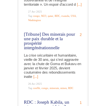
souveraineté et de l’intégrité
territoriale ». Un espoir d’accord d
[...]
27 Avr 2025
Tag
congo
,
M23
,
qatar
,
RDC
,
rwanda
,
USA
,
Washington
[Tribune] Des minerais pour
2
une paix durable et la
prospérité
intergénérationnelle
La crise sécuritaire et humanitaire,
vieille de 30 ans, qui s’est aggravée
avec la chute de Goma et Bukavu en
janvier et février 2025, devient
coutumière des rebondissements
inatte
[...]
26 Avr 2025
Tag
conflit
,
congo
,
minerais
,
mines
,
RDC
RDC : Joseph Kabila, un
1