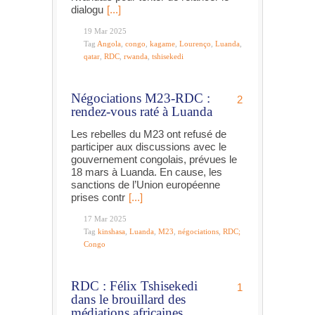
dialogu
[...]
19 Mar 2025
Tag
Angola
,
congo
,
kagame
,
Lourenço
,
Luanda
,
qatar
,
RDC
,
rwanda
,
tshisekedi
Négociations M23-RDC :
2
rendez-vous raté à Luanda
Les rebelles du M23 ont refusé de
participer aux discussions avec le
gouvernement congolais, prévues le
18 mars à Luanda. En cause, les
sanctions de l’Union européenne
prises contr
[...]
17 Mar 2025
Tag
kinshasa
,
Luanda
,
M23
,
négociations
,
RDC;
Congo
RDC : Félix Tshisekedi
1
dans le brouillard des
médiations africaines