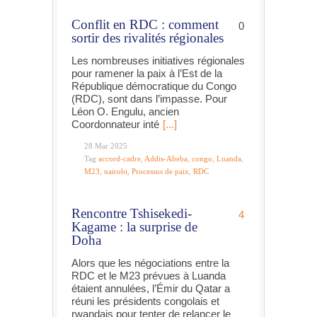
Conflit en RDC : comment
0
sortir des rivalités régionales
Les nombreuses initiatives régionales
pour ramener la paix à l’Est de la
République démocratique du Congo
(RDC), sont dans l’impasse. Pour
Léon O. Engulu, ancien
Coordonnateur inté
[...]
28 Mar 2025
Tag
accord-cadre
,
Addis-Abeba
,
congo
,
Luanda
,
M23
,
nairobi
,
Processus de paix
,
RDC
Rencontre Tshisekedi-
4
Kagame : la surprise de
Doha
Alors que les négociations entre la
RDC et le M23 prévues à Luanda
étaient annulées, l’Émir du Qatar a
réuni les présidents congolais et
rwandais pour tenter de relancer le