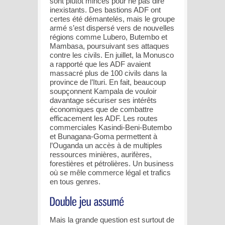
sont plutôt minces pour ne pas dire
inexistants. Des bastions ADF ont
certes été démantelés, mais le groupe
armé s’est dispersé vers de nouvelles
régions comme Lubero, Butembo et
Mambasa, poursuivant ses attaques
contre les civils. En juillet, la Monusco
a rapporté que les ADF avaient
massacré plus de 100 civils dans la
province de l’Ituri. En fait, beaucoup
soupçonnent Kampala de vouloir
davantage sécuriser ses intérêts
économiques que de combattre
efficacement les ADF. Les routes
commerciales Kasindi-Beni-Butembo
et Bunagana-Goma permettent à
l’Ouganda un accès à de multiples
ressources minières, aurifères,
forestières et pétrolières. Un business
où se mêle commerce légal et trafics
en tous genres.
Mais la grande question est surtout de