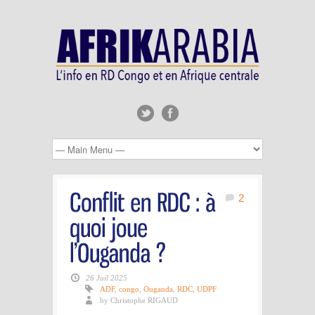
2
26 Juil 2025
ADF
,
congo
,
Ouganda
,
RDC
,
UDPF
by Christophe RIGAUD