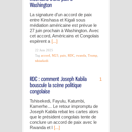
La signature d’un accord de paix
entre Kinshasa et Kigali sous
médiation américaine est prévue le
27 juin prochain à Washington. Avec
cet accord, Américains et Congolais
espèrent a
[...]
22 Juin 2025
Tag
accord
,
M23
,
paix
,
RDC
,
rwanda
,
Trump
,
tshisekedi
1
Tshisekedi, Fayulu, Katumbi,
Kamerhe… Le retour impromptu de
Joseph Kabila rebat les cartes alors
que le président congolais tente de
conclure un accord de paix avec le
Rwanda et l
[...]