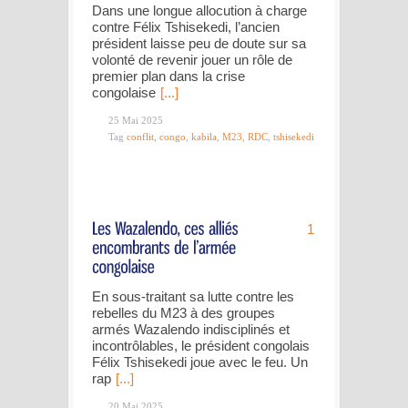
Dans une longue allocution à charge
contre Félix Tshisekedi, l’ancien
président laisse peu de doute sur sa
volonté de revenir jouer un rôle de
premier plan dans la crise
congolaise
[...]
25 Mai 2025
Tag
conflit
,
congo
,
kabila
,
M23
,
RDC
,
tshisekedi
1
En sous-traitant sa lutte contre les
rebelles du M23 à des groupes
armés Wazalendo indisciplinés et
incontrôlables, le président congolais
Félix Tshisekedi joue avec le feu. Un
rap
[...]
20 Mai 2025