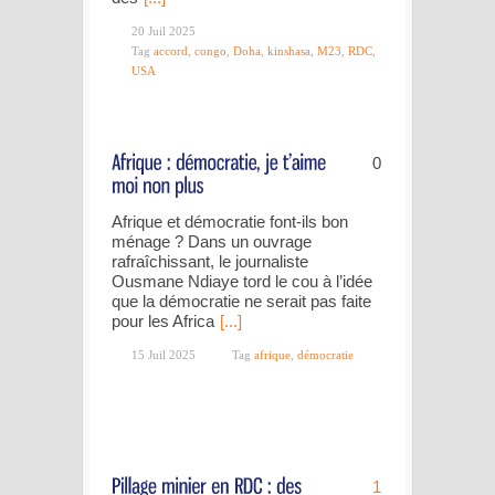
20 Juil 2025
Tag
accord
,
congo
,
Doha
,
kinshasa
,
M23
,
RDC
,
USA
0
Afrique et démocratie font-ils bon
ménage ? Dans un ouvrage
rafraîchissant, le journaliste
Ousmane Ndiaye tord le cou à l’idée
que la démocratie ne serait pas faite
pour les Africa
[...]
15 Juil 2025
Tag
afrique
,
démocratie
1