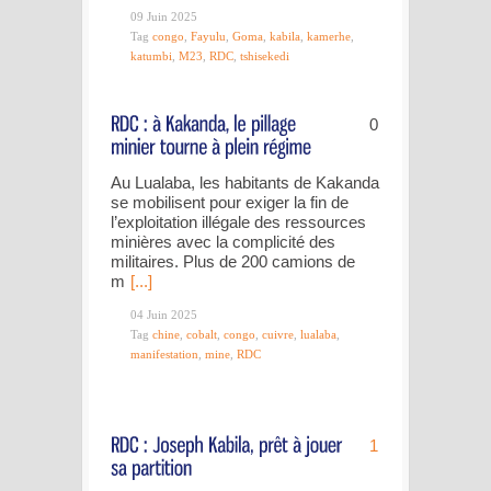
09 Juin 2025
Tag
congo
,
Fayulu
,
Goma
,
kabila
,
kamerhe
,
katumbi
,
M23
,
RDC
,
tshisekedi
0
Au Lualaba, les habitants de Kakanda
se mobilisent pour exiger la fin de
l’exploitation illégale des ressources
minières avec la complicité des
militaires. Plus de 200 camions de
m
[...]
04 Juin 2025
Tag
chine
,
cobalt
,
congo
,
cuivre
,
lualaba
,
manifestation
,
mine
,
RDC
1