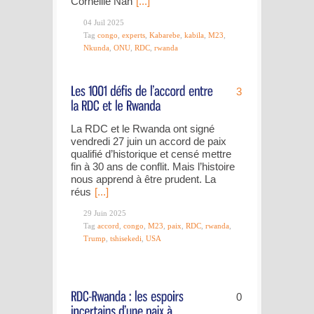
Corneille Nan
[...]
04 Juil 2025
Tag
congo
,
experts
,
Kabarebe
,
kabila
,
M23
,
Nkunda
,
ONU
,
RDC
,
rwanda
3
La RDC et le Rwanda ont signé
vendredi 27 juin un accord de paix
qualifié d’historique et censé mettre
fin à 30 ans de conflit. Mais l’histoire
nous apprend à être prudent. La
réus
[...]
29 Juin 2025
Tag
accord
,
congo
,
M23
,
paix
,
RDC
,
rwanda
,
Trump
,
tshisekedi
,
USA
0