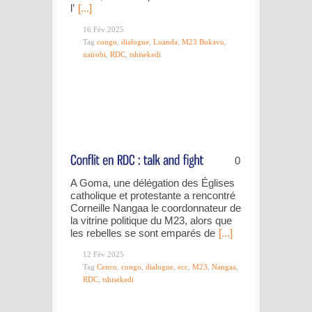
l’
[...]
16 Fév 2025
Tag
congo
,
dialogue
,
Luanda
,
M23 Bukavu
,
nairobi
,
RDC
,
tshisekedi
0
A Goma, une délégation des Églises
catholique et protestante a rencontré
Corneille Nangaa le coordonnateur de
la vitrine politique du M23, alors que
les rebelles se sont emparés de
[...]
12 Fév 2025
Tag
Cenco
,
congo
,
dialogue
,
ecc
,
M23
,
Nangaa
,
RDC
,
tshisekedi