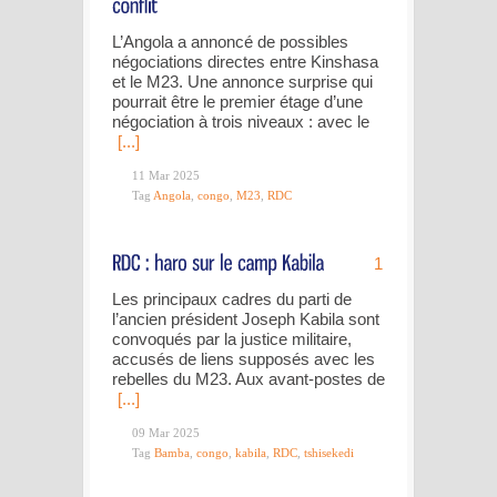
L’Angola a annoncé de possibles
négociations directes entre Kinshasa
et le M23. Une annonce surprise qui
pourrait être le premier étage d’une
négociation à trois niveaux : avec le
[...]
11 Mar 2025
Tag
Angola
,
congo
,
M23
,
RDC
1
Les principaux cadres du parti de
l’ancien président Joseph Kabila sont
convoqués par la justice militaire,
accusés de liens supposés avec les
rebelles du M23. Aux avant-postes de
[...]
09 Mar 2025
Tag
Bamba
,
congo
,
kabila
,
RDC
,
tshisekedi