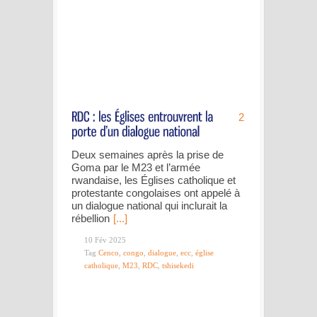
2
Deux semaines après la prise de
Goma par le M23 et l’armée
rwandaise, les Églises catholique et
protestante congolaises ont appelé à
un dialogue national qui inclurait la
rébellion
[...]
10 Fév 2025
Tag
Cenco
,
congo
,
dialogue
,
ecc
,
église
catholique
,
M23
,
RDC
,
tshisekedi