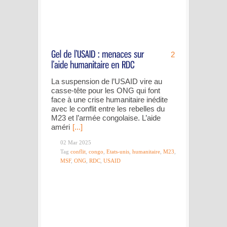
2
La suspension de l’USAID vire au
casse-tête pour les ONG qui font
face à une crise humanitaire inédite
avec le conflit entre les rebelles du
M23 et l’armée congolaise. L’aide
améri
[...]
02 Mar 2025
Tag
conflit
,
congo
,
Etats-unis
,
humanitaire
,
M23
,
MSF
,
ONG
,
RDC
,
USAID