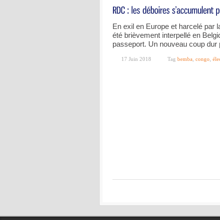
En exil en Europe et harcelé par l
été brièvement interpellé en Belgiq
passeport. Un nouveau coup dur 
17 Juin 2018
Tag
bemba
,
congo
,
éle