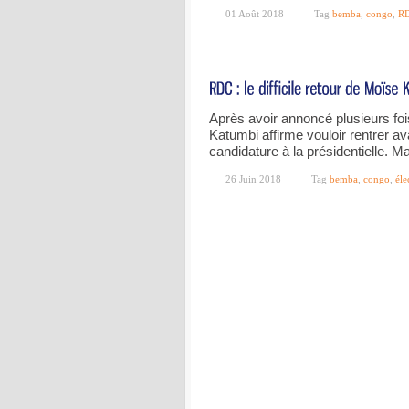
01 Août 2018
Tag
bemba
,
congo
,
R
Après avoir annoncé plusieurs fo
Katumbi affirme vouloir rentrer a
candidature à la présidentielle. M
26 Juin 2018
Tag
bemba
,
congo
,
éle