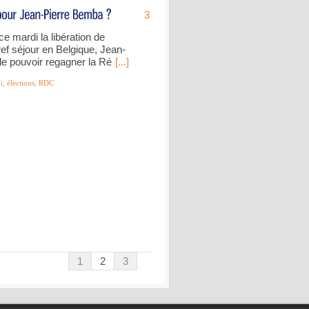
3
e mardi la libération de
ref séjour en Belgique, Jean-
e pouvoir regagner la Ré
[...]
i
,
élections
,
RDC
1
2
3