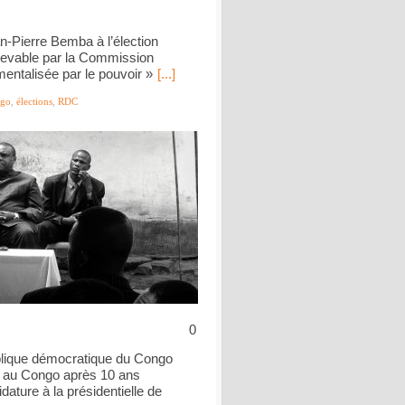
n-Pierre Bemba à l’élection
recevable par la Commission
mentalisée par le pouvoir »
[...]
ngo
,
élections
,
RDC
0
blique démocratique du Congo
e au Congo après 10 ans
ature à la présidentielle de