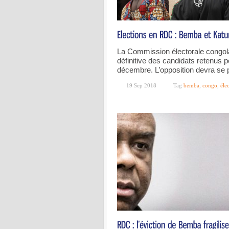
La Commission électorale congolais
définitive des candidats retenus po
décembre. L’opposition devra se 
19 Sep 2018
Tag
bemba
,
congo
,
éle