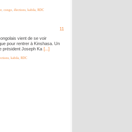
re
,
congo
,
élections
,
kabila
,
RDC
11
congolais vient de se voir
que pour rentrer à Kinshasa. Un
 le président Joseph Ka
[...]
ections
,
kabila
,
RDC