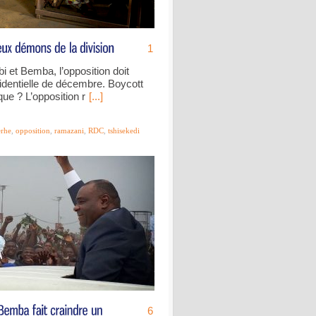
1
 et Bemba, l’opposition doit
ésidentielle de décembre. Boycott
ue ? L’opposition r
[...]
rhe
,
opposition
,
ramazani
,
RDC
,
tshisekedi
6