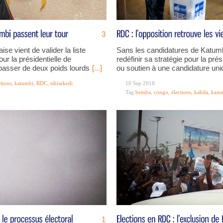
3
e vient de valider la liste
Sans les candidatures de Katumbi
ur la présidentielle de
redéfinir sa stratégie pour la pr
passer de deux poids lourds
[...]
ou soutien à une candidature uniq
ctions
,
katumbi
,
RDC
,
tshisekedi
10 Sep 2018
Tag
bemba
,
congo
,
élections
,
kabila
,
kame
1