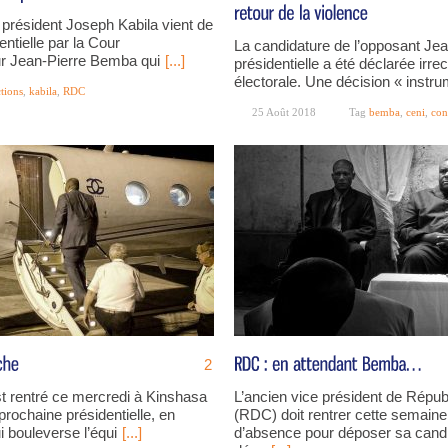
 président Joseph Kabila vient de
entielle par la Cour
La candidature de l’opposant Jea
our Jean-Pierre Bemba qui
[...]
présidentielle a été déclarée ir
électorale. Une décision « instru
ctions
,
kabila
,
RDC
25 Août 2018
Tag
bemba
,
ceni
,
co
2
t rentré ce mercredi à Kinshasa
L’ancien vice président de Répu
prochaine présidentielle, en
(RDC) doit rentrer cette semain
ui bouleverse l’équi
[...]
d’absence pour déposer sa candid