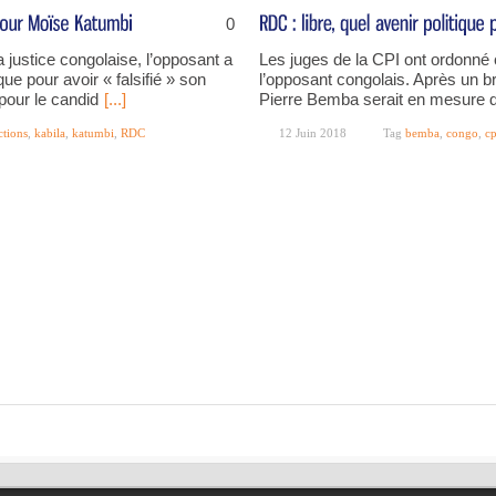
0
a justice congolaise, l’opposant a
Les juges de la CPI ont ordonné c
ue pour avoir « falsifié » son
l’opposant congolais. Après un b
pour le candid
[...]
Pierre Bemba serait en mesure d
ctions
,
kabila
,
katumbi
,
RDC
12 Juin 2018
Tag
bemba
,
congo
,
cp