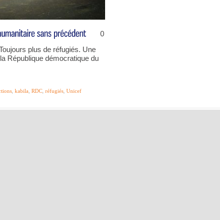
0
Toujours plus de réfugiés. Une
la République démocratique du
ctions
,
kabila
,
RDC
,
réfugiés
,
Unicef