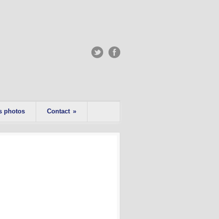
s photos
Contact
»