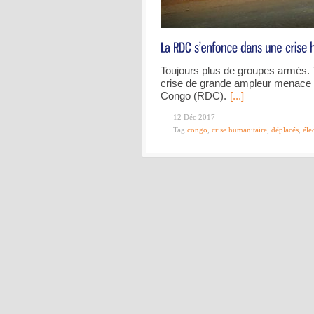
Toujours plus de groupes armés. 
crise de grande ampleur menace 
Congo (RDC).
[...]
12 Déc 2017
Tag
congo
,
crise humanitaire
,
déplacés
,
éle