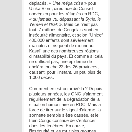
déplacés. «
Une méga crise
» pour
Ulrika Blom, directrice du Conseil
norvégien pour les réfugiés en RDC,
«
du jamais vu, dépassant la Syrie, le
Yémen et l’Irak
». Mais ce n’est pas
tout. 7 millions de Congolais sont en
insécurité alimentaire, et selon l’Unicef
400.000 enfants sont sévèrement
malnutris et risquent de mourir au
Kasaï, une des nombreuses régions
d’instabilité du pays. Et comme si cela
ne suffisait pas, une épidémie de
choléra touche 23 des 26 provinces,
causant, pour l’instant, un peu plus de
1.000 décès.
Comment en est-on arrivé là ? Depuis
plusieurs années, les ONG s’alarment
régulièrement de la dégradation de la
situation humanitaire en RDC. Mais à
force de tirer sur le signal d’alarme, la
sonnette semble s’être cassée, et le
train Congo continue de s’enfoncer
dans les ténèbres. En cause,
l’insécurité et les multiples groupes