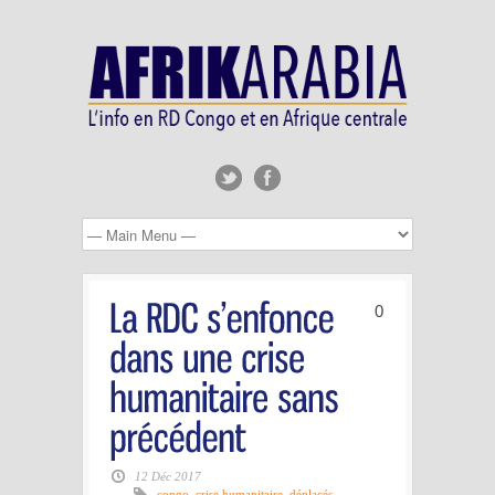
0
12 Déc 2017
congo
,
crise humanitaire
,
déplacés
,