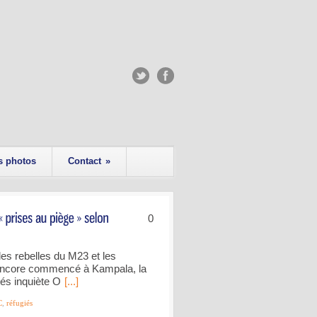
s photos
Contact
»
0
les rebelles du M23 et les
 encore commencé à Kampala, la
tés inquiète O
[...]
C
,
réfugiés