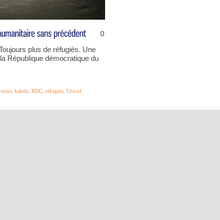
0
Toujours plus de réfugiés. Une
la République démocratique du
ctions
,
kabila
,
RDC
,
réfugiés
,
Unicef