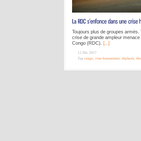
Toujours plus de groupes armés. 
crise de grande ampleur menace 
Congo (RDC).
[...]
12 Déc 2017
Tag
congo
,
crise humanitaire
,
déplacés
,
éle