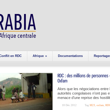
Conflit en RDC
Afrique
»
Documentations
Reportage
Alors que les négociations entre 
autorités congolaises n’ont pas
menace d’une reprise des hostili
18 Déc 2012
Tag
M23
,
oxfam
,
RD