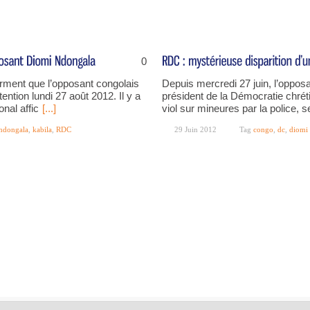
0
irment que l’opposant congolais
Depuis mercredi 27 juin, l’oppo
ntion lundi 27 août 2012. Il y a
président de la Démocratie chrét
nal affic
[...]
viol sur mineures par la police, s
ndongala
,
kabila
,
RDC
29 Juin 2012
Tag
congo
,
dc
,
diomi