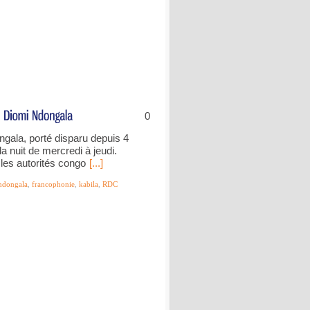
0
gala, porté disparu depuis 4
a nuit de mercredi à jeudi.
les autorités congo
[...]
ndongala
,
francophonie
,
kabila
,
RDC