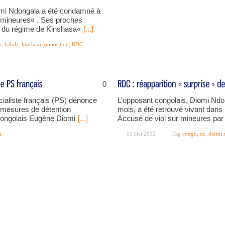
omi Ndongala a été condamné à
r mineures« . Ses proches
e du régime de Kinshasa«
[...]
a
,
kabila
,
kinshasa
,
opposition
,
RDC
0
ialiste français (PS) dénonce
L’opposant congolais, Diomi Ndon
s mesures de détention
mois, a été retrouvé vivant dans l
t congolais Eugène Diomi
[...]
Accusé de viol sur mineures par 
a
11 Oct 2012
Tag
congo
,
dc
,
diomi 