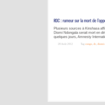
Plusieurs sources à Kinshasa aff
Diomi Ndongala serait mort en déte
quelques jours, Amnesty Internatio
28 Août 2012
Tag
congo
,
dc
,
diomi 