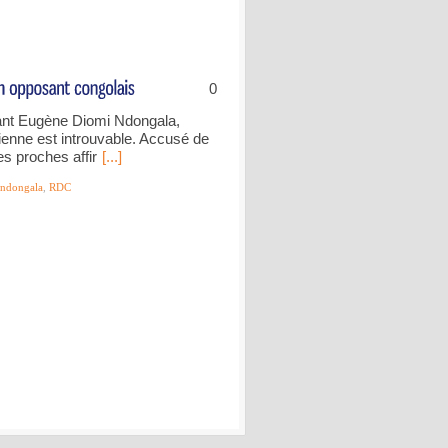
0
sant Eugène Diomi Ndongala,
ienne est introuvable. Accusé de
es proches affir
[...]
 ndongala
,
RDC