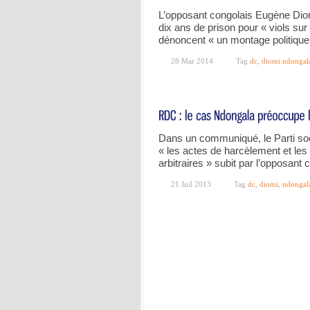
L’opposant congolais Eugène Di
dix ans de prison pour « viols su
dénoncent « un montage politiqu
28 Mar 2014
Tag
dc
,
diomi ndongal
Dans un communiqué, le Parti soc
« les actes de harcèlement et le
arbitraires » subit par l’opposan
21 Juil 2013
Tag
dc
,
diomi
,
ndongal