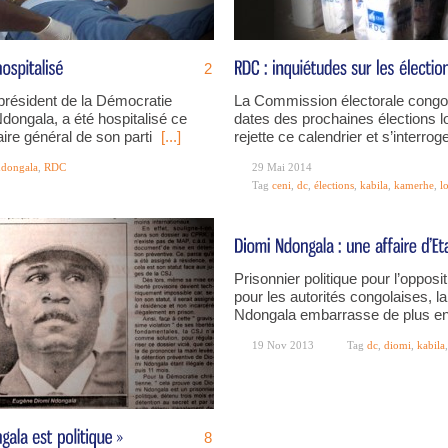
2
président de la Démocratie
La Commission électorale congola
ongala, a été hospitalisé ce
dates des prochaines élections l
aire général de son parti
[...]
rejette ce calendrier et s’interrog
ndongala
,
RDC
29 Mai 2014
Tag
ceni
,
dc
,
élections
,
kabila
,
kamerhe
,
l
Prisonnier politique pour l’oppos
pour les autorités congolaises, 
Ndongala embarrasse de plus en
19 Nov 2013
Tag
dc
,
diomi
,
kabila
8