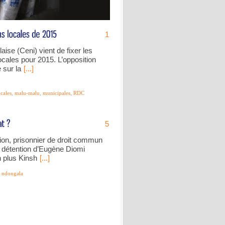
1
ise (Ceni) vient de fixer les
ocales pour 2015. L’opposition
e sur la
[...]
ocales
,
malu-malu
,
municipales
,
RDC
5
ition, prisonnier de droit commun
la détention d’Eugène Diomi
 plus Kinsh
[...]
,
ndongala