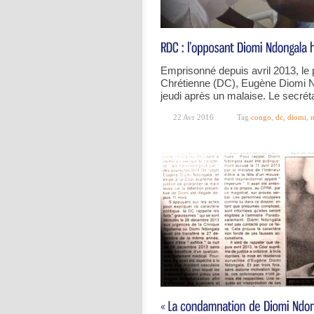
Emprisonné depuis avril 2013, le 
Chrétienne (DC), Eugène Diomi Nd
jeudi après un malaise. Le secrét
22 Avr 2016
Tag
congo
,
dc
,
diomi
,