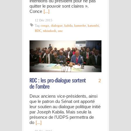
intentions du président pour ne pas
quitter le pouvoir sont claires ».
Conce
[...]
12 Déc 2015
Tag
congo
,
dialogue
,
kabila
,
kamerhe
,
katumbi
,
RDC
,
tshisekedi
,
unc
2
Deux anciens vice-présidents, ainsi
que le patron du Sénat ont apporté
leur soutien au dialogue politique initié
par Joseph Kabila. Mais seule la
présence de l’UDPS permettra de
do
[...]