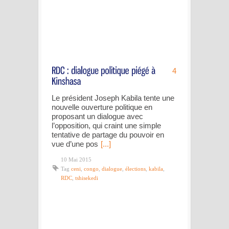
4
Le président Joseph Kabila tente une
nouvelle ouverture politique en
proposant un dialogue avec
l’opposition, qui craint une simple
tentative de partage du pouvoir en
vue d’une pos
[...]
10 Mai 2015
Tag
ceni
,
congo
,
dialogue
,
élections
,
kabila
,
RDC
,
tshisekedi