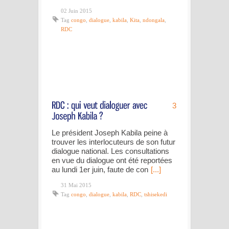
02 Juin 2015
Tag
congo
,
dialogue
,
kabila
,
Kita
,
ndongala
,
RDC
3
Le président Joseph Kabila peine à
trouver les interlocuteurs de son futur
dialogue national. Les consultations
en vue du dialogue ont été reportées
au lundi 1er juin, faute de con
[...]
31 Mai 2015
Tag
congo
,
dialogue
,
kabila
,
RDC
,
tshisekedi