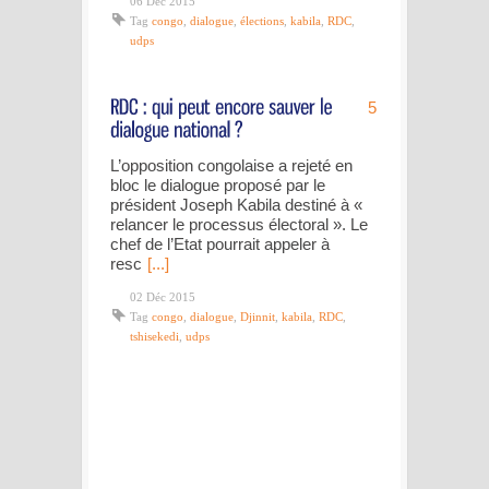
06 Déc 2015
Tag
congo
,
dialogue
,
élections
,
kabila
,
RDC
,
udps
5
L’opposition congolaise a rejeté en
bloc le dialogue proposé par le
président Joseph Kabila destiné à «
relancer le processus électoral ». Le
chef de l’Etat pourrait appeler à
resc
[...]
02 Déc 2015
Tag
congo
,
dialogue
,
Djinnit
,
kabila
,
RDC
,
tshisekedi
,
udps