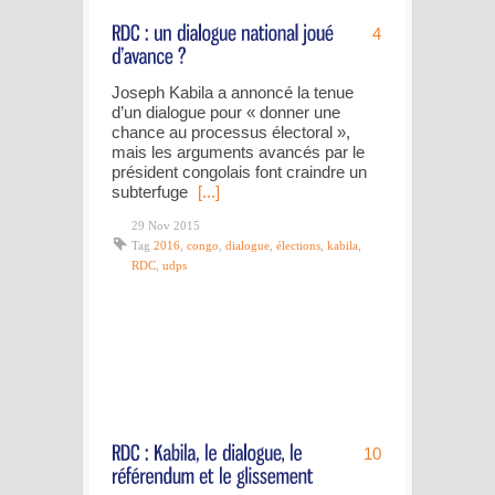
4
Joseph Kabila a annoncé la tenue
d’un dialogue pour « donner une
chance au processus électoral »,
mais les arguments avancés par le
président congolais font craindre un
subterfuge
[...]
29 Nov 2015
Tag
2016
,
congo
,
dialogue
,
élections
,
kabila
,
RDC
,
udps
10