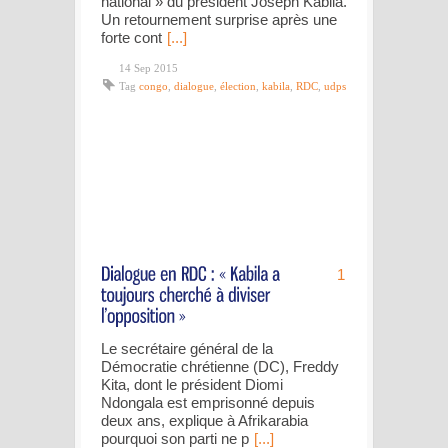
national » du président Joseph Kabila.
Un retournement surprise après une
forte cont
[...]
14 Sep 2015
Tag
congo
,
dialogue
,
élection
,
kabila
,
RDC
,
udps
1
Le secrétaire général de la
Démocratie chrétienne (DC), Freddy
Kita, dont le président Diomi
Ndongala est emprisonné depuis
deux ans, explique à Afrikarabia
pourquoi son parti ne p
[...]