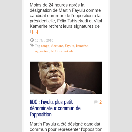
Moins de 24 heures après la
désignation de Martin Fayulu comme
candidat commun de l’opposition à la
présidentielle, Félix Tshisekedi et Vital
Kamerhe retirent leurs signatures de
l
[...]
12 Nov 2018
Tag
congo
,
élections
,
Fayulu
,
kamerhe
,
opposition
,
RDC
,
tshisekedi
2
Martin Fayulu a été désigné candidat
commun pour représenter l’opposition