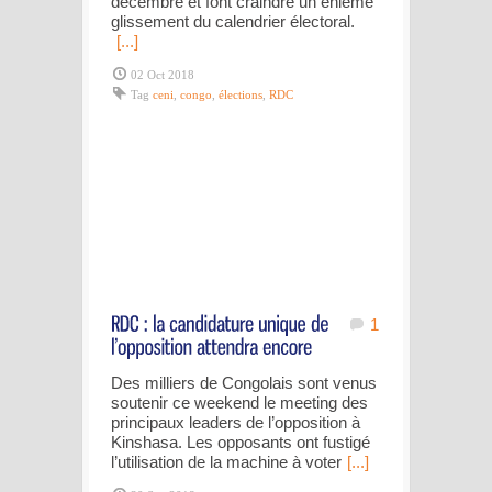
décembre et font craindre un énième
glissement du calendrier électoral.
[...]
02 Oct 2018
Tag
ceni
,
congo
,
élections
,
RDC
1
Des milliers de Congolais sont venus
soutenir ce weekend le meeting des
principaux leaders de l’opposition à
Kinshasa. Les opposants ont fustigé
l’utilisation de la machine à voter
[...]