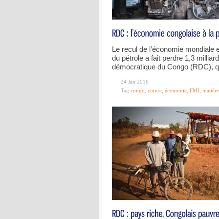
Le recul de l’économie mondiale et
du pétrole a fait perdre 1,3 millia
démocratique du Congo (RDC), qu
24 Jan 2016
Tag
congo
,
cuivre
,
économie
,
FMI
,
matière