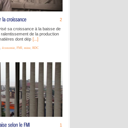
2
isé sa croissance à la baisse de
 ralentissement de la production
matières dont dép
[...]
e
,
économie
,
FMI
,
mine
,
RDC
1