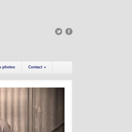
s photos
Contact
»