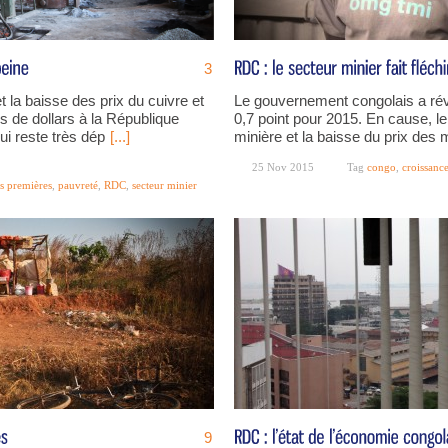
3
 la baisse des prix du cuivre et
Le gouvernement congolais a rév
rds de dollars à la République
0,7 point pour 2015. En cause, le
i reste très dép
[...]
minière et la baisse du prix des 
25 Nov 2015
Tag
congo
,
croissanc
s premières
,
pauvreté
,
RDC
,
secteur minier
9