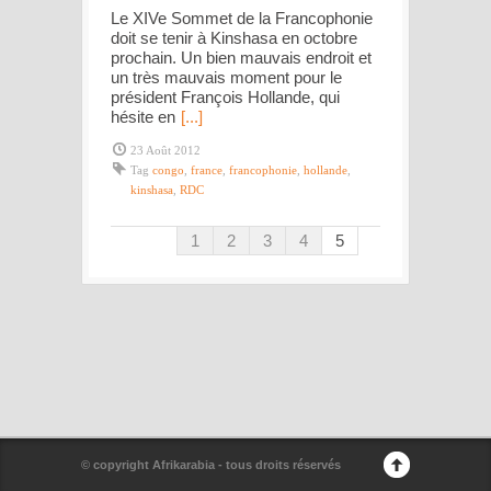
Le XIVe Sommet de la Francophonie
doit se tenir à Kinshasa en octobre
prochain. Un bien mauvais endroit et
un très mauvais moment pour le
président François Hollande, qui
hésite en
[...]
23 Août 2012
Tag
congo
,
france
,
francophonie
,
hollande
,
kinshasa
,
RDC
1
2
3
4
5
© copyright Afrikarabia - tous droits réservés