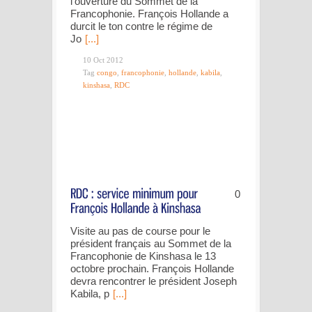
l’ouverture du Sommet de la
Francophonie. François Hollande a
durcit le ton contre le régime de
Jo
[...]
10 Oct 2012
Tag
congo
,
francophonie
,
hollande
,
kabila
,
kinshasa
,
RDC
0
Visite au pas de course pour le
président français au Sommet de la
Francophonie de Kinshasa le 13
octobre prochain. François Hollande
devra rencontrer le président Joseph
Kabila, p
[...]