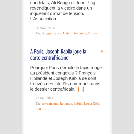
candidats, Ali Bongo et Jean Ping
revendiquent la victoire dans un
inquiétant climat de tension.
L’Association
[...]
29 Août 2016
Tag
Bongo
,
france
,
Gabon
,
hollande
,
Survie
5
Pourquoi Paris déroule le tapis rouge
au président congolais ? François
Hollande et Joseph Kabila se sont
trouvés des intérêts communs dans
le dossier centrafricain.
[...]
22 Mai 2014
Tag
centrafrique
,
hollande
,
kabila
,
Lonsi Koko
,
RDC