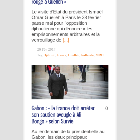
Le visite d’Etat du président Ismaël
Omar Guelleh à Paris le 28 février
passe mal pour l’opposition
djiboutienne qui dénonce « les
emprisonnements arbitraires et la
verrouillage de
[...]
26 Fév 2017
Tag
Djibouti
,
france
,
Guelleh
,
hollande
,
MRD
0
Au lendemain de la présidentielle au
Gabon, les deux principaux