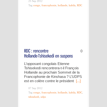
25 Sep 2012
Tag
congo
,
francophonie
,
hollande
,
kabila
,
RDC
0
L’opposant congolais Etienne
Tshisekedi rencontrera-t-il François
Hollande au prochain Sommet de la
Francophonie de Kinshasa ? L’UDPS
est en colère contre le président
[...]
07 Sep 2012
Tag
congo
,
francophonie
,
hollande
,
kabila
,
RDC
,
tshisekedi
,
udps