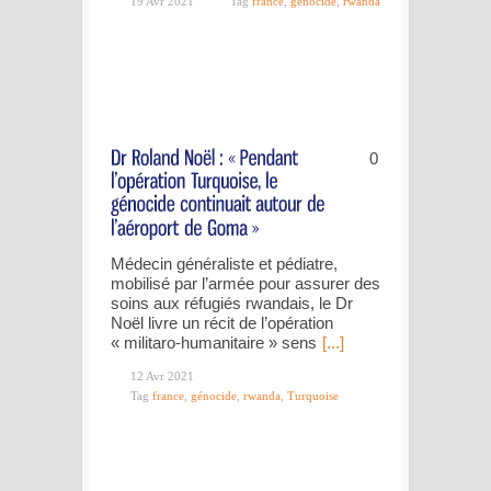
19 Avr 2021
Tag
france
,
génocide
,
rwanda
0
Médecin généraliste et pédiatre,
mobilisé par l’armée pour assurer des
soins aux réfugiés rwandais, le Dr
Noël livre un récit de l’opération
« militaro-humanitaire » sens
[...]
12 Avr 2021
Tag
france
,
génocide
,
rwanda
,
Turquoise