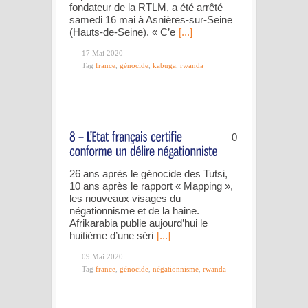
fondateur de la RTLM, a été arrêté
samedi 16 mai à Asnières-sur-Seine
(Hauts-de-Seine). « C’e
[...]
17 Mai 2020
Tag
france
,
génocide
,
kabuga
,
rwanda
0
26 ans après le génocide des Tutsi,
10 ans après le rapport « Mapping »,
les nouveaux visages du
négationnisme et de la haine.
Afrikarabia publie aujourd’hui le
huitième d’une séri
[...]
09 Mai 2020
Tag
france
,
génocide
,
négationnisme
,
rwanda