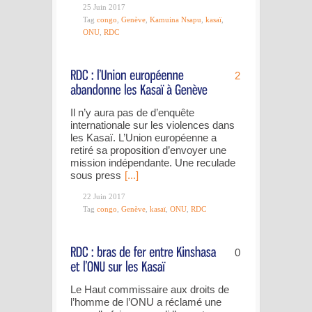
25 Juin 2017
Tag
congo
,
Genève
,
Kamuina Nsapu
,
kasaï
,
ONU
,
RDC
2
Il n’y aura pas de d’enquête
internationale sur les violences dans
les Kasaï. L’Union européenne a
retiré sa proposition d’envoyer une
mission indépendante. Une reculade
sous press
[...]
22 Juin 2017
Tag
congo
,
Genève
,
kasaï
,
ONU
,
RDC
0
Le Haut commissaire aux droits de
l’homme de l’ONU a réclamé une