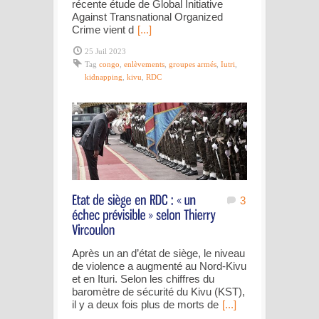
récente étude de Global Initiative
Against Transnational Organized
Crime vient d
[...]
25 Juil 2023
Tag
congo
,
enlèvements
,
groupes armés
,
Iutri
,
kidnapping
,
kivu
,
RDC
3
Après un an d’état de siège, le niveau
de violence a augmenté au Nord-Kivu
et en Ituri. Selon les chiffres du
baromètre de sécurité du Kivu (KST),
il y a deux fois plus de morts de
[...]