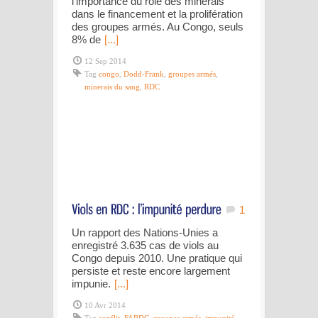
l’importance du rôle des minerais
dans le financement et la prolifération
des groupes armés. Au Congo, seuls
8% de
[...]
12 Sep 2014
Tag
congo
,
Dodd-Frank
,
groupes armés
,
minerais du sang
,
RDC
1
Un rapport des Nations-Unies a
enregistré 3.635 cas de viols au
Congo depuis 2010. Une pratique qui
persiste et reste encore largement
impunie.
[...]
10 Avr 2014