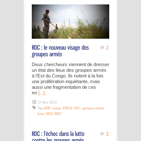
2
Deux chercheurs viennent de dresser
un état des lieux des groupes armés
à l’Est du Congo. Ils notent à la fois
une prolifération inquiétante, mais
aussi une fragmentation de ces
mi
[...]
22 Nov 2015
Tag
ADF
,
congo
,
FDLR
,
GEC
,
groupes armés
,
kivu
,
M23
,
RDC
2