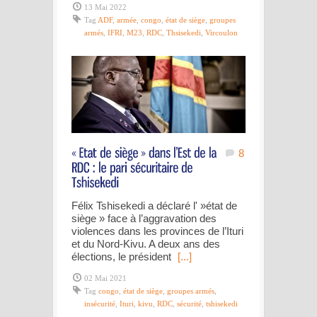
13 Mai 2022
Tag
ADF
,
armée
,
congo
,
état de siège
,
groupes
armés
,
IFRI
,
M23
,
RDC
,
Thsisekedi
,
Vircoulon
8
Félix Tshisekedi a déclaré l' »état de
siège » face à l’aggravation des
violences dans les provinces de l’Ituri
et du Nord-Kivu. A deux ans des
élections, le président
[...]
02 Mai 2021
Tag
congo
,
état de siège
,
groupes armés
,
insécurité
,
Ituri
,
kivu
,
RDC
,
sécurité
,
tshisekedi