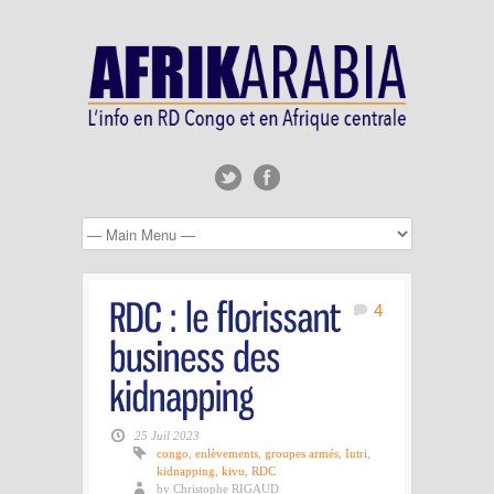
4
25 Juil 2023
congo
,
enlèvements
,
groupes armés
,
Iutri
,
kidnapping
,
kivu
,
RDC
by Christophe RIGAUD