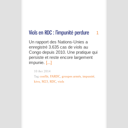
1
Un rapport des Nations-Unies a
enregistré 3.635 cas de viols au
Congo depuis 2010. Une pratique qui
persiste et reste encore largement
impunie.
[...]
10 Avr 2014
Tag
conflit
,
FARDC
,
groupes armés
,
impunité
,
kivu
,
M23
,
RDC
,
viols