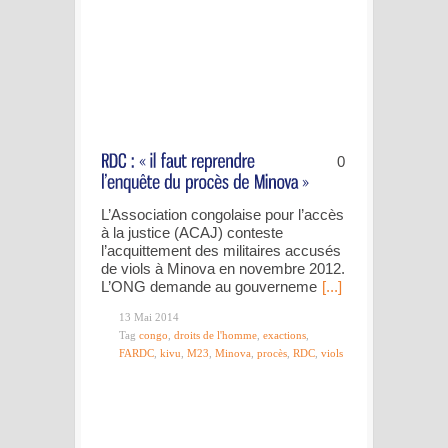
0
L’Association congolaise pour l’accès
à la justice (ACAJ) conteste
l’acquittement des militaires accusés
de viols à Minova en novembre 2012.
L’ONG demande au gouverneme
[...]
13 Mai 2014
Tag
congo
,
droits de l'homme
,
exactions
,
FARDC
,
kivu
,
M23
,
Minova
,
procès
,
RDC
,
viols