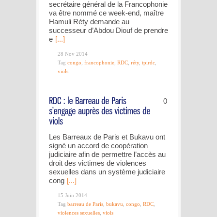
secrétaire général de la Francophonie
va être nommé ce week-end, maître
Hamuli Réty demande au
successeur d’Abdou Diouf de prendre
e
[...]
28 Nov 2014
Tag
congo
,
francophonie
,
RDC
,
réty
,
tpirdc
,
viols
0
Les Barreaux de Paris et Bukavu ont
signé un accord de coopération
judiciaire afin de permettre l’accès au
droit des victimes de violences
sexuelles dans un système judiciaire
cong
[...]
15 Juin 2014
Tag
barreau de Paris
,
bukavu
,
congo
,
RDC
,
violences sexuelles
,
viols