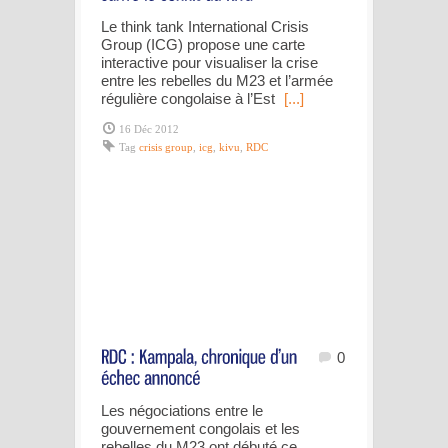
Le think tank International Crisis
Group (ICG) propose une carte
interactive pour visualiser la crise
entre les rebelles du M23 et l’armée
régulière congolaise à l’Est
[...]
16 Déc 2012
Tag
crisis group
,
icg
,
kivu
,
RDC
0
Les négociations entre le
gouvernement congolais et les
rebelles du M23 ont débuté ce