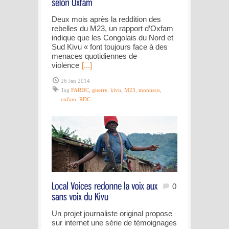
Deux mois après la reddition des
rebelles du M23, un rapport d’Oxfam
indique que les Congolais du Nord et
Sud Kivu « font toujours face à des
menaces quotidiennes de
violence
[...]
26 Jan 2014
Tag
FARDC
,
guerre
,
kivu
,
M23
,
monusco
,
oxfam
,
RDC
0
Un projet journaliste original propose
sur internet une série de témoignages