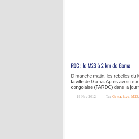
Dimanche matin, les rebelles du M
la ville de Goma. Après avoir repr
congolaise (FARDC) dans la jou
18 Nov 2012
Tag
Goma
,
kivu
,
M23