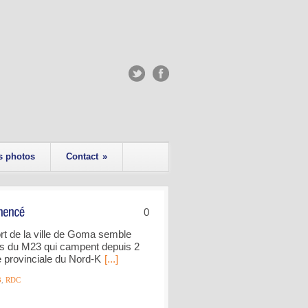
s photos
Contact
»
0
t de la ville de Goma semble
es du M23 qui campent depuis 2
le provinciale du Nord-K
[...]
3
,
RDC