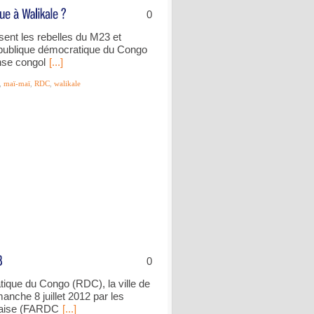
0
ent les rebelles du M23 et
République démocratique du Congo
nse congol
[...]
,
maï-maï
,
RDC
,
walikale
0
tique du Congo (RDC), la ville de
nche 8 juillet 2012 par les
laise (FARDC
[...]