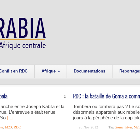
Conflit en RDC
Afrique
»
Documentations
Reportage
0
manche entre Joseph Kabila et la
Tombera ou tombera pas ? Le sor
ue. L’entrevue s’était tenue
désormais appartenir aux rebell
 So
[...]
jours à la périphérie de la capita
vu
,
M23
,
RDC
20 Nov 2012
Tag
Goma
,
kivu
,
M2