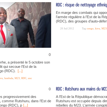
En marge des combats qui oppos
l’armée régulière à l’Est de la 
(RDC), des groupes d’auto-défe
20 Juil 2012
Tag
congo
,
kivu
,
M23
0
rhe, a présenté le 5 octobre son
it qui secoue l’Est de la
ngo (RDC).
[...]
ivu
,
lumbala
,
M23
,
RDC
,
unc
0
rés progressivement des
A l’Est de la République démocra
ent, comme Rutshuru, dans l’Est de
Rutshuru est occupée depuis dima
Congo (RDC), p
[...]
rebelles du M23. L’armée congo