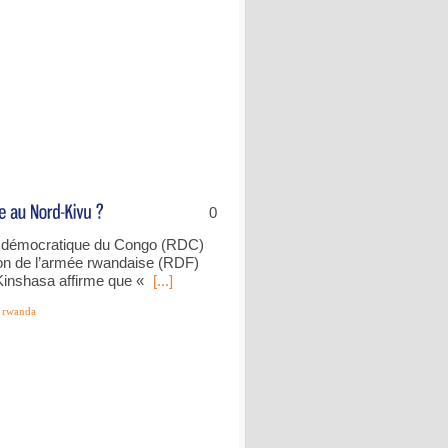
0
 démocratique du Congo (RDC)
ion de l’armée rwandaise (RDF)
Kinshasa affirme que «
[...]
,
rwanda