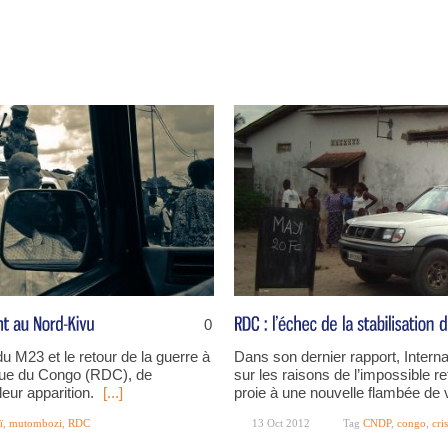
0
du M23 et le retour de la guerre à
Dans son dernier rapport, Interna
ique du Congo (RDC), de
sur les raisons de l’impossible re
eur apparition.
[...]
proie à une nouvelle flambée de 
ï
,
mutombozi
,
RDC
13 Oct 2012
Tag
CNDP
,
congo
,
cri