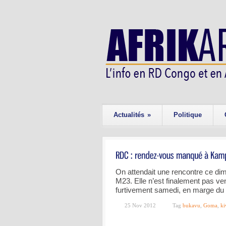
Actualités
»
Politique
On attendait une rencontre ce di
M23. Elle n’est finalement pas ven
furtivement samedi, en marge du
25 Nov 2012
Tag
bukavu
,
Goma
,
ki