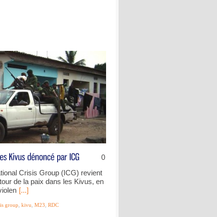
0
tional Crisis Group (ICG) revient
tour de la paix dans les Kivus, en
violen
[...]
sis group
,
kivu
,
M23
,
RDC