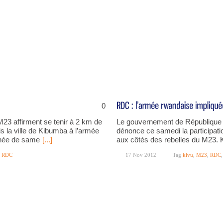
0
23 affirment se tenir à 2 km de
Le gouvernement de République
is la ville de Kibumba à l’armée
dénonce ce samedi la participat
rnée de same
[...]
aux côtés des rebelles du M23. 
,
RDC
17 Nov 2012
Tag
kivu
,
M23
,
RDC