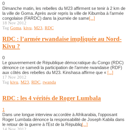
0
Dimanche matin, les rebelles du M23 affirment se tenir à 2 km de
la ville de Goma. Après avoir repris la ville de Kibumba à l’armée
congolaise (FARDC) dans la journée de same
[...]
18 Nov 2012
Tag
Goma
,
kivu
,
M23
,
RDC
RDC : l’armée rwandaise impliquée au Nord-
Kivu ?
0
Le gouvernement de République démocratique du Congo (RDC)
dénonce ce samedi la participation de l’armée rwandaise (RDF)
aux côtés des rebelles du M23. Kinshasa affirme que «
[...]
17 Nov 2012
Tag
kivu
,
M23
,
RDC
,
rwanda
RDC : les 4 vérités de Roger Lumbala
1
Dans une longue interview accordée à Afrikarabia, l’opposant
Roger Lumbala dénonce la responsabilité de Joseph Kabila dans
le retour de la guerre à l’Est de la Républiq
[...]
14 Nov 2012