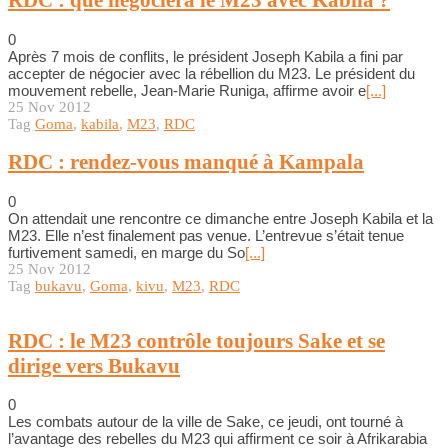
RDC : que négociera le M23 avec Kabila ?
0
Après 7 mois de conflits, le président Joseph Kabila a fini par
accepter de négocier avec la rébellion du M23. Le président du
mouvement rebelle, Jean-Marie Runiga, affirme avoir e
[...]
25 Nov 2012
Tag
Goma
,
kabila
,
M23
,
RDC
RDC : rendez-vous manqué à Kampala
0
On attendait une rencontre ce dimanche entre Joseph Kabila et la
M23. Elle n’est finalement pas venue. L’entrevue s’était tenue
furtivement samedi, en marge du So
[...]
25 Nov 2012
Tag
bukavu
,
Goma
,
kivu
,
M23
,
RDC
RDC : le M23 contrôle toujours Sake et se
dirige vers Bukavu
0
Les combats autour de la ville de Sake, ce jeudi, ont tourné à
l’avantage des rebelles du M23 qui affirment ce soir à Afrikarabia