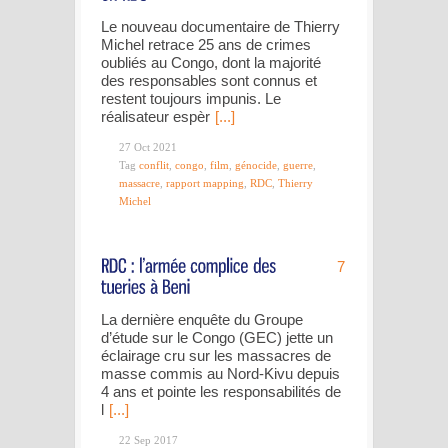
Le nouveau documentaire de Thierry
Michel retrace 25 ans de crimes
oubliés au Congo, dont la majorité
des responsables sont connus et
restent toujours impunis. Le
réalisateur espèr
[...]
27 Oct 2021
Tag
conflit
,
congo
,
film
,
génocide
,
guerre
,
massacre
,
rapport mapping
,
RDC
,
Thierry
Michel
7
La dernière enquête du Groupe
d’étude sur le Congo (GEC) jette un
éclairage cru sur les massacres de
masse commis au Nord-Kivu depuis
4 ans et pointe les responsabilités de
l
[...]
22 Sep 2017