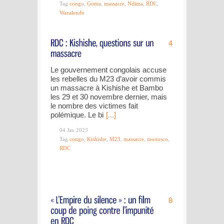
Tag
congo
,
Goma
,
massacre
,
Ndima
,
RDC
,
Wazalendo
4
Le gouvernement congolais accuse
les rebelles du M23 d’avoir commis
un massacre à Kishishe et Bambo
les 29 et 30 novembre dernier, mais
le nombre des victimes fait
polémique. Le bi
[...]
04 Jan 2023
Tag
congo
,
Kishishe
,
M23
,
massacre
,
monusco
,
RDC
8