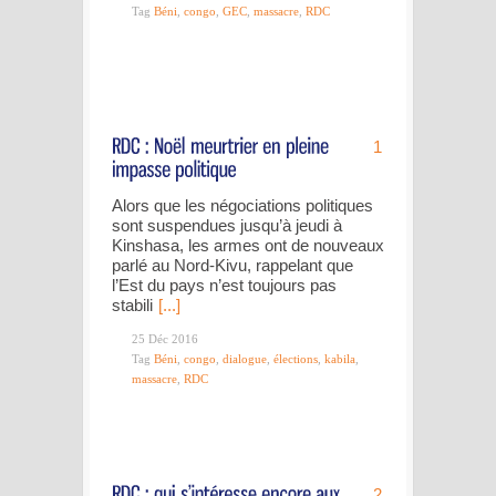
Tag
Béni
,
congo
,
GEC
,
massacre
,
RDC
1
Alors que les négociations politiques
sont suspendues jusqu’à jeudi à
Kinshasa, les armes ont de nouveaux
parlé au Nord-Kivu, rappelant que
l’Est du pays n’est toujours pas
stabili
[...]
25 Déc 2016
Tag
Béni
,
congo
,
dialogue
,
élections
,
kabila
,
massacre
,
RDC
2