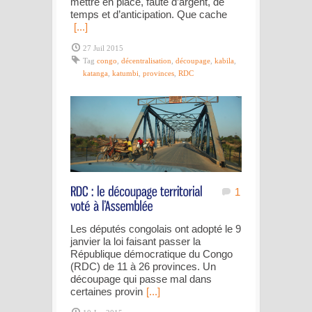
mettre en place, faute d’argent, de
temps et d’anticipation. Que cache
[...]
27 Juil 2015
Tag
congo
,
décentralisation
,
découpage
,
kabila
,
katanga
,
katumbi
,
provinces
,
RDC
1
Les députés congolais ont adopté le 9
janvier la loi faisant passer la
République démocratique du Congo
(RDC) de 11 à 26 provinces. Un
découpage qui passe mal dans
certaines provin
[...]