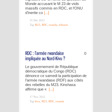
Monde accusant le M 23 de viols
massifs commis en RDC, et l’ONU
d’inertie co
[...]
31 Déc 2012
Tag
M23
,
RDC
,
rwanda
,
tribunes
0
Le gouvernement de République
démocratique du Congo (RDC)
dénonce ce samedi la participation de
l’armée rwandaise (RDF) aux côtés
des rebelles du M23. Kinshasa
affirme que «
[...]
17 Nov 2012
Tag
kivu
,
M23
,
RDC
,
rwanda