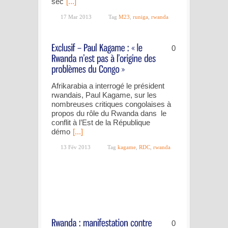
séc
[...]
17 Mar 2013
Tag
M23
,
runiga
,
rwanda
0
Afrikarabia a interrogé le président
rwandais, Paul Kagame, sur les
nombreuses critiques congolaises à
propos du rôle du Rwanda dans le
conflit à l’Est de la République
démo
[...]
13 Fév 2013
Tag
kagame
,
RDC
,
rwanda
0