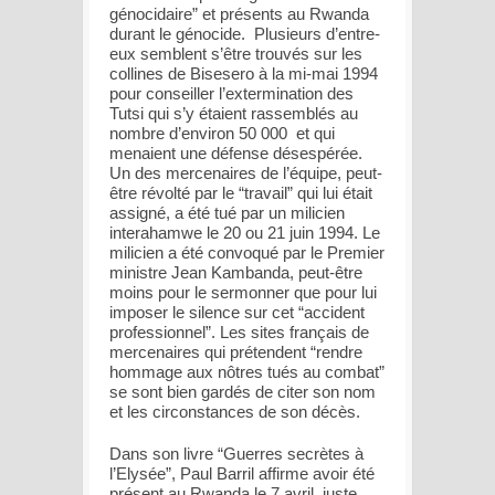
génocidaire” et présents au Rwanda
durant le génocide. Plusieurs d’entre-
eux semblent s’être trouvés sur les
collines de Bisesero à la mi-mai 1994
pour conseiller l’extermination des
Tutsi qui s’y étaient rassemblés au
nombre d’environ 50 000 et qui
menaient une défense désespérée.
Un des mercenaires de l’équipe, peut-
être révolté par le “travail” qui lui était
assigné, a été tué par un milicien
interahamwe le 20 ou 21 juin 1994. Le
milicien a été convoqué par le Premier
ministre Jean Kambanda, peut-être
moins pour le sermonner que pour lui
imposer le silence sur cet “accident
professionnel”. Les sites français de
mercenaires qui prétendent “rendre
hommage aux nôtres tués au combat”
se sont bien gardés de citer son nom
et les circonstances de son décès.
Dans son livre “Guerres secrètes à
l’Elysée”, Paul Barril affirme avoir été
présent au Rwanda le 7 avril, juste