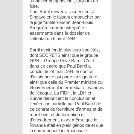
“financier du génocide”, toujours en
fuite.
Paul Barril renverra l’ascenseur à
Singaye en le faisant embaucher par
le juge “antiterroriste” Jean-Louis
Bruguière comme interprète
assermenté dans le dossier de
l’attentat du 6 avril 1994.
Barril avait fondé plusieurs sociétés,
dont SECRETS ainsi que le groupe
GPB – Groupe Privé Barril. C’est
dans ce cadre que Paul Barril a
conclu, le 28 mai 1994, le contrat
d’assistance qui porte sa signature
ainsi que celle du Premier ministre du
Gouvernement intermédiaire rwandais
de l’époque. La FIDH, la LDH et
Survie dénoncent la conclusion et
l’exécution partielle par Paul Barril de
ce contrat de fourniture d’armes et de
munitions, et de formation et
d’encadrement, alors même que le
Rwanda était en plein génocide et que
la communauté internationale