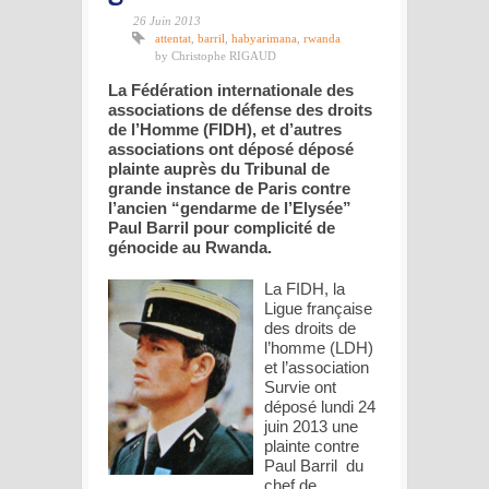
26 Juin 2013
attentat
,
barril
,
habyarimana
,
rwanda
by Christophe RIGAUD
La Fédération internationale des
associations de défense des droits
de l’Homme (FIDH), et d’autres
associations ont déposé déposé
plainte auprès du Tribunal de
grande instance de Paris contre
l’ancien “gendarme de l’Elysée”
Paul Barril pour complicité de
génocide au Rwanda.
La FIDH, la
Ligue française
des droits de
l’homme (LDH)
et l’association
Survie ont
déposé lundi 24
juin 2013 une
plainte contre
Paul Barril du
chef de