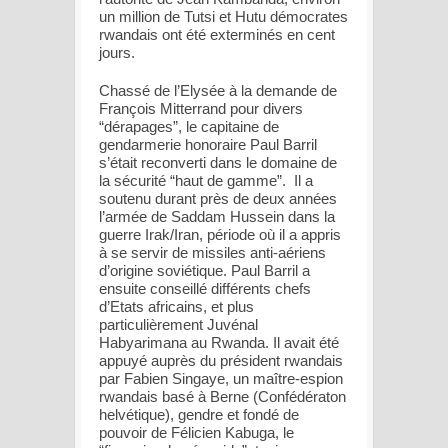
un million de Tutsi et Hutu démocrates
rwandais ont été exterminés en cent
jours.
Chassé de l’Elysée à la demande de
François Mitterrand pour divers
“dérapages”, le capitaine de
gendarmerie honoraire Paul Barril
s’était reconverti dans le domaine de
la sécurité “haut de gamme”. Il a
soutenu durant près de deux années
l’armée de Saddam Hussein dans la
guerre Irak/Iran, période où il a appris
à se servir de missiles anti-aériens
d’origine soviétique. Paul Barril a
ensuite conseillé différents chefs
d’Etats africains, et plus
particulièrement Juvénal
Habyarimana au Rwanda. Il avait été
appuyé auprès du président rwandais
par Fabien Singaye, un maître-espion
rwandais basé à Berne (Confédératon
helvétique), gendre et fondé de
pouvoir de Félicien Kabuga, le