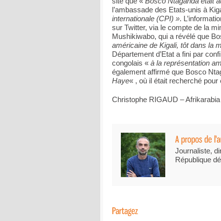
site que «
Bosco Ntaganda était 
l’ambassade des Etats-unis à Kiga
internationale (CPI) »
. L’informat
sur Twitter, via le compte de la m
Mushikiwabo, qui a révélé que B
américaine de Kigali, tôt dans la 
Département d’Etat a fini par conf
congolais «
à la représentation a
également affirmé que Bosco Nt
Haye
« , où il était recherché pou
Christophe RIGAUD – Afrikarabia
Journaliste, di
République dé