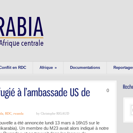
Conflit en RDC
Afrique
»
Documentations
Reportage
0
nda
,
RDC
,
rwanda
by Christophe RIGAUD
uvelle a été annoncée lundi 13 mars à 16h15 sur le
rikarabia). Un membre du M23 avait alors indiqué à notre