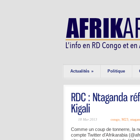
Actualités
»
Politique
18 Mar 2013
congo
,
M23
,
ntaga
Comme un coup de tonnerre, la no
compte Twitter d’Afrikarabia (@af