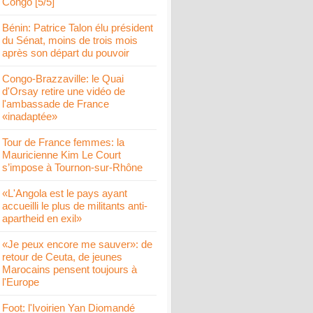
Congo [5/5]
Bénin: Patrice Talon élu président
du Sénat, moins de trois mois
après son départ du pouvoir
Congo-Brazzaville: le Quai
d'Orsay retire une vidéo de
l'ambassade de France
«inadaptée»
Tour de France femmes: la
Mauricienne Kim Le Court
s’impose à Tournon-sur-Rhône
«L'Angola est le pays ayant
accueilli le plus de militants anti-
apartheid en exil»
«Je peux encore me sauver»: de
retour de Ceuta, de jeunes
Marocains pensent toujours à
l'Europe
Foot: l'Ivoirien Yan Diomandé