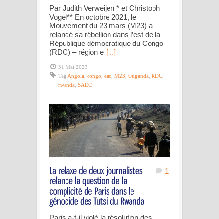
Par Judith Verweijen * et Christoph
Vogel** En octobre 2021, le
Mouvement du 23 mars (M23) a
relancé sa rébellion dans l’est de la
République démocratique du Congo
(RDC) – région e
[...]
31 Mai 2023
Tag
Angola
,
congo
,
eac
,
M23
,
Ouganda
,
RDC
,
rwanda
,
SADC
1
Paris a-t-il violé la résolution des