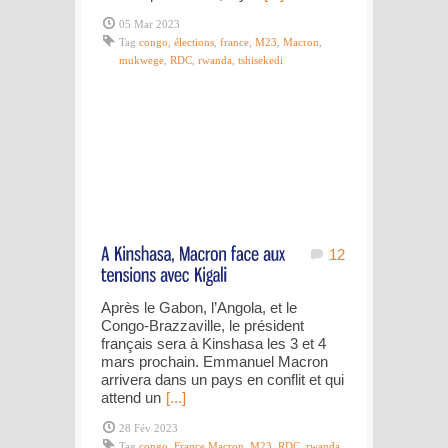
05 Mar 2023
Tag
congo
,
élections
,
france
,
M23
,
Macron
,
mukwege
,
RDC
,
rwanda
,
tshisekedi
12
Après le Gabon, l’Angola, et le
Congo-Brazzaville, le président
français sera à Kinshasa les 3 et 4
mars prochain. Emmanuel Macron
arrivera dans un pays en conflit et qui
attend un
[...]
28 Fév 2023
Tag
congo
,
France Macron
,
M23
,
RDC
,
rwanda
,