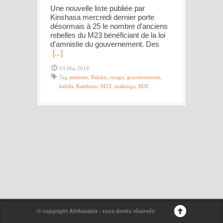
Une nouvelle liste publiée par
Kinshasa mercredi dernier porte
désormais à 25 le nombre d’anciens
rebelles du M23 bénéficiant de la loi
d’amnistie du gouvernement. Des
[...]
03 Mai 2014
Tag
amnistie
,
Baleke
,
congo
,
gouvernement
,
kabila
,
Kambasu
,
M23
,
makenga
,
RDC
© copyright Afrikarabia - tous droits réservés