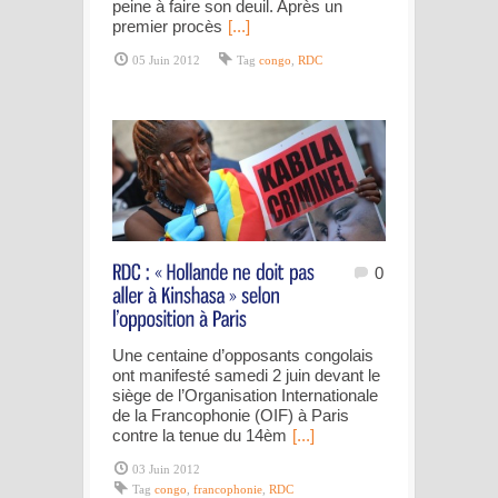
peine à faire son deuil. Après un
premier procès
[...]
05 Juin 2012
Tag
congo
,
RDC
0
Une centaine d’opposants congolais
ont manifesté samedi 2 juin devant le
siège de l’Organisation Internationale
de la Francophonie (OIF) à Paris
contre la tenue du 14èm
[...]
03 Juin 2012
Tag
congo
,
francophonie
,
RDC