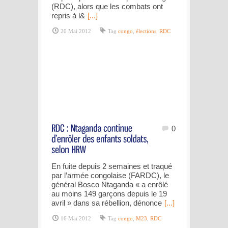
(RDC), alors que les combats ont
repris à l&
[...]
20 Mai 2012
Tag
congo
,
élections
,
RDC
0
En fuite depuis 2 semaines et traqué
par l’armée congolaise (FARDC), le
général Bosco Ntaganda « a enrôlé
au moins 149 garçons depuis le 19
avril » dans sa rébellion, dénonce
[...]
16 Mai 2012
Tag
congo
,
M23
,
RDC