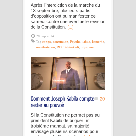
Après l’interdiction de la marche du
13 septembre, plusieurs partis
d’opposition ont pu manifester ce
samedi contre une éventuelle révision
de la Constitution.
[...]
28 Sep 2014
Tag
congo
,
constituion
,
Fayulu
,
kabila
,
kamerhe
,
manifestation
,
RDC
,
tshisekedi
,
udps
,
unc
20
Si la Constitution ne permet pas au
président Kabila de briguer un
troisième mandat, sa majorité
envisage plusieurs scénarios pour