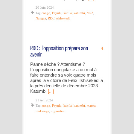
20 Juin 2024
Tag
congo
,
Fayulu
,
kabila
,
katumbi
,
M23
,
Nangaa
,
RDC
,
tshisekedi
4
Panne sèche ? Attentisme ?
L’opposition congolaise a du mal à
faire entendre sa voix quatre mois
après la victoire de Félix Tshisekedi à
la présidentielle de décembre 2023.
Katumbi
[...]
21 Avr 2024
Tag
congo
,
Fayulu
,
kabila
,
katumbi
,
matata
,
mukwege
,
opposition