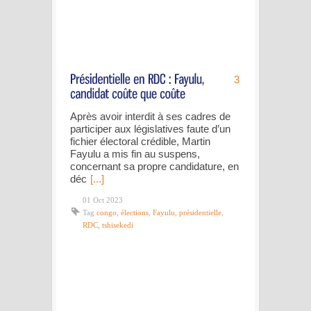
3
Après avoir interdit à ses cadres de
participer aux législatives faute d’un
fichier électoral crédible, Martin
Fayulu a mis fin au suspens,
concernant sa propre candidature, en
déc
[...]
01 Oct 2023
Tag
congo
,
élections
,
Fayulu
,
présidentielle
,
RDC
,
tshisekedi