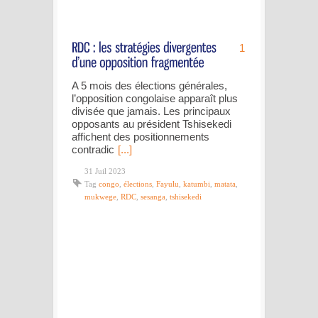
1
A 5 mois des élections générales,
l’opposition congolaise apparaît plus
divisée que jamais. Les principaux
opposants au président Tshisekedi
affichent des positionnements
contradic
[...]
31 Juil 2023
Tag
congo
,
élections
,
Fayulu
,
katumbi
,
matata
,
mukwege
,
RDC
,
sesanga
,
tshisekedi