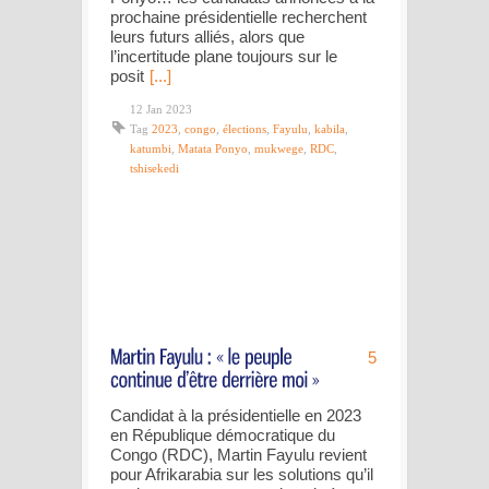
prochaine présidentielle recherchent
leurs futurs alliés, alors que
l’incertitude plane toujours sur le
posit
[...]
12 Jan 2023
Tag
2023
,
congo
,
élections
,
Fayulu
,
kabila
,
katumbi
,
Matata Ponyo
,
mukwege
,
RDC
,
tshisekedi
5
Candidat à la présidentielle en 2023
en République démocratique du
Congo (RDC), Martin Fayulu revient
pour Afrikarabia sur les solutions qu’il