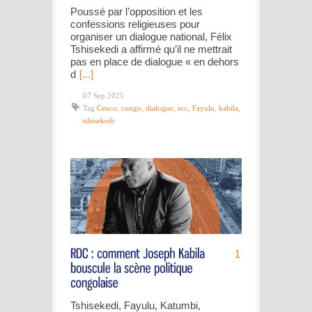
Poussé par l’opposition et les
confessions religieuses pour
organiser un dialogue national, Félix
Tshisekedi a affirmé qu’il ne mettrait
pas en place de dialogue « en dehors
d
[...]
07 Sep 2025
Tag
Cenco
,
congo
,
dialogue
,
ecc
,
Fayulu
,
kabila
,
tshisekedi
1
Tshisekedi, Fayulu, Katumbi,