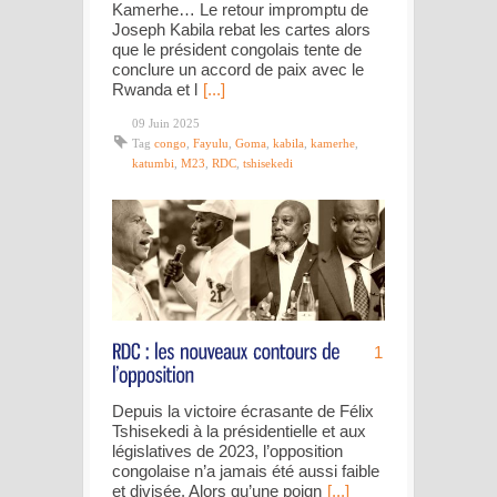
Kamerhe… Le retour impromptu de
Joseph Kabila rebat les cartes alors
que le président congolais tente de
conclure un accord de paix avec le
Rwanda et l
[...]
09 Juin 2025
Tag
congo
,
Fayulu
,
Goma
,
kabila
,
kamerhe
,
katumbi
,
M23
,
RDC
,
tshisekedi
1
Depuis la victoire écrasante de Félix
Tshisekedi à la présidentielle et aux
législatives de 2023, l’opposition
congolaise n’a jamais été aussi faible
et divisée. Alors qu’une poign
[...]