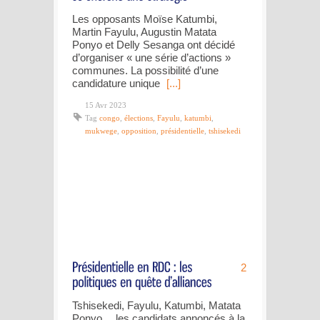
Les opposants Moïse Katumbi,
Martin Fayulu, Augustin Matata
Ponyo et Delly Sesanga ont décidé
d’organiser « une série d’actions »
communes. La possibilité d’une
candidature unique
[...]
15 Avr 2023
Tag
congo
,
élections
,
Fayulu
,
katumbi
,
mukwege
,
opposition
,
présidentielle
,
tshisekedi
2
Tshisekedi, Fayulu, Katumbi, Matata
Ponyo… les candidats annoncés à la