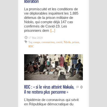
La promiscuité et les conditions de
vie déplorables inquiètent les 1.885
détenus de la prison militaire de
Ndolo, qui compte déjà 147 cas
confirmés de Covid-19. Les
prisonniers dem
[...]
17 Mai 2020
Tag
congo
,
coronavirus
,
covid
,
Ndolo
,
prison
,
RDC
0
L’épidémie de coronavirus qui sévit
en République démocratique du