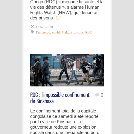
Congo (RDC) « menace la santé et la
vie des détenus », s’alarme Human
Rights Watch (HRW), qui dénonce
des prisons
[...]
17 Avr 2020
Tag
congo
,
covid
,
Makala
,
prisons
,
RDC
0
Le confinement total de la capitale
congolaise ce samedi a été reporté
par la ville de Kinshasa. Le
gouverneur redoute une explosion
sociale dans une mégapole au bord