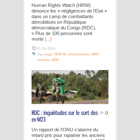
Human Rights Watch (HRW)
dénonce les « négligences de l’Etat »
dans un camp de combattants
démobilisés en République
démocratique du Congo (RDC).
« Plus de 100 personnes sont
morte
[...]
01 Oct 2014
Tag
congo
,
DDR III
,
démobilisation
,
HRW
,
monusco
,
RDC
0
Un rapport de l’ONU s’alarme du
retard pris pour rapatrier les anciens