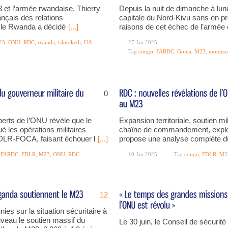
 et l’armée rwandaise, Thierry
Depuis la nuit de dimanche à lund
rançais des relations
capitale du Nord-Kivu sans en pre
 « le Rwanda a décidé
[...]
raisons de cet échec de l’armée
23
,
ONU
,
RDC
,
rwanda
,
tshisekedi
,
UA
27 Jan 2025
Tag
congo
,
FARDC
,
Goma
,
M23
,
monusc
0
perts de l’ONU révèle que le
Expansion territoriale, soutien mil
é les opérations militaires
chaîne de commandement, exploi
DLR-FOCA, faisant échouer l
[...]
propose une analyse complète du
,
FARDC
,
FDLR
,
M23
,
ONU
,
RDC
10 Jan 2025
Tag
congo
,
FDLR
,
M2
12
es sur la situation sécuritaire à
veau le soutien massif du
Le 30 juin, le Conseil de sécurité