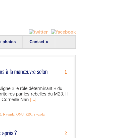
s photos
Contact
»
1
igne « le rôle déterminant » du
toires par les rebelles du M23. Il
e Corneille Nan
[...]
3
,
Nkunda
,
ONU
,
RDC
,
rwanda
2