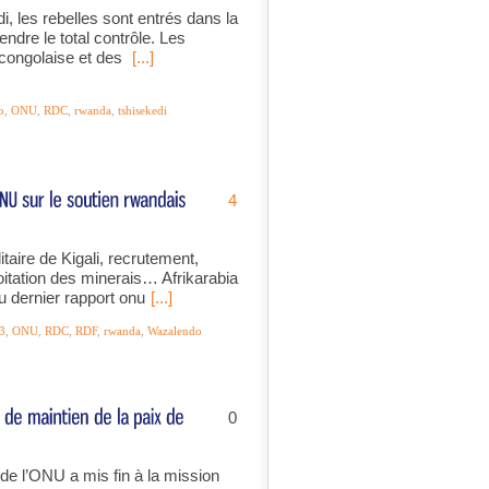
i, les rebelles sont entrés dans la
ndre le total contrôle. Les
 congolaise et des
[...]
o
,
ONU
,
RDC
,
rwanda
,
tshisekedi
4
itaire de Kigali, recrutement,
tation des minerais… Afrikarabia
 dernier rapport onu
[...]
3
,
ONU
,
RDC
,
RDF
,
rwanda
,
Wazalendo
0
 de l’ONU a mis fin à la mission