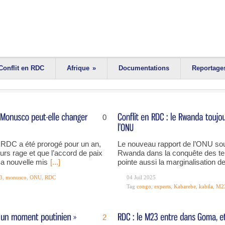
Conflit en RDC
Afrique
»
Documentations
Reportage
0
RDC a été prorogé pour un an,
Le nouveau rapport de l’ONU soul
ujours rage et que l’accord de paix
Rwanda dans la conquête des terri
Sa nouvelle mis
[...]
pointe aussi la marginalisation d
3
,
monusco
,
ONU
,
RDC
04 Juil 2025
Tag
congo
,
experts
,
Kabarebe
,
kabila
,
M2
2