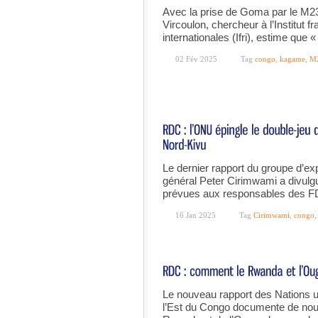
Avec la prise de Goma par le M23
Vircoulon, chercheur à l’Institut f
internationales (Ifri), estime que
02 Fév 2025
Tag
congo
,
kagame
,
M
Le dernier rapport du groupe d’ex
général Peter Cirimwami a divulgu
prévues aux responsables des F
16 Jan 2025
Tag
Cirimwami
,
congo
Le nouveau rapport des Nations uni
l’Est du Congo documente de nou