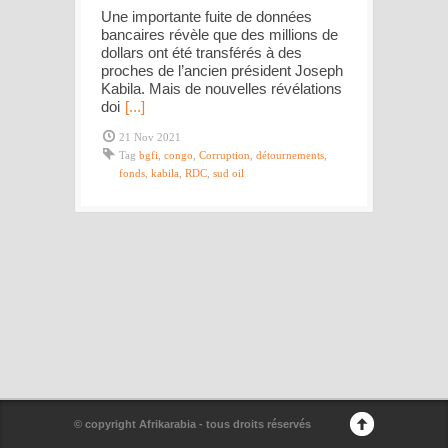
Une importante fuite de données
bancaires révèle que des millions de
dollars ont été transférés à des
proches de l’ancien président Joseph
Kabila. Mais de nouvelles révélations
doi
[...]
21 Nov 2021
Tag
bgfi
,
congo
,
Corruption
,
détournements
,
fonds
,
kabila
,
RDC
,
sud oil
© copyright Afrikarabia - tous droits réservés