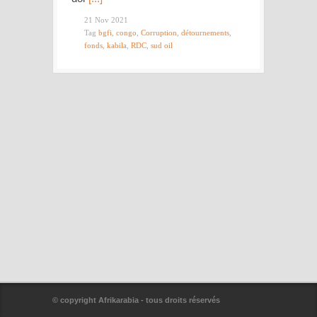
21 Nov 2021
Tag
bgfi
,
congo
,
Corruption
,
détournements
,
fonds
,
kabila
,
RDC
,
sud oil
© copyright Afrikarabia - tous droits réservés