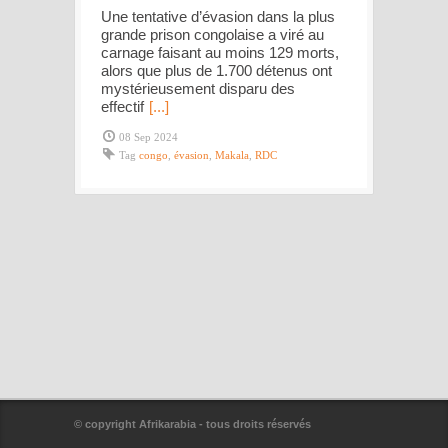
Une tentative d’évasion dans la plus
grande prison congolaise a viré au
carnage faisant au moins 129 morts,
alors que plus de 1.700 détenus ont
mystérieusement disparu des
effectif
[...]
08 Sep 2024
Tag
congo
,
évasion
,
Makala
,
RDC
© copyright Afrikarabia - tous droits réservés