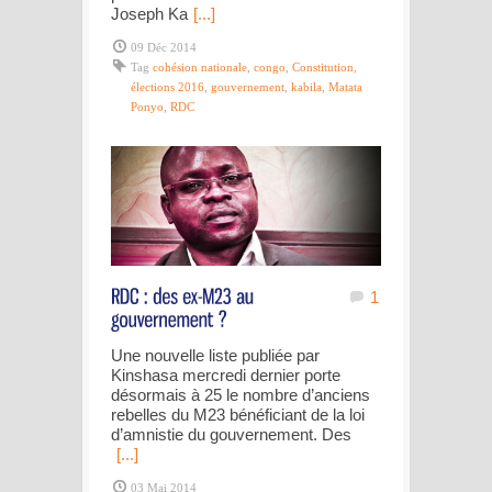
Joseph Ka
[...]
09 Déc 2014
Tag
cohésion nationale
,
congo
,
Constitution
,
élections 2016
,
gouvernement
,
kabila
,
Matata
Ponyo
,
RDC
1
Une nouvelle liste publiée par
Kinshasa mercredi dernier porte
désormais à 25 le nombre d’anciens
rebelles du M23 bénéficiant de la loi
d’amnistie du gouvernement. Des
[...]
03 Mai 2014