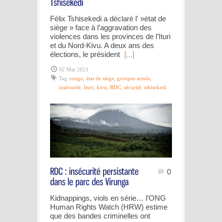
Félix Tshisekedi a déclaré l' »état de
siège » face à l’aggravation des
violences dans les provinces de l’Ituri
et du Nord-Kivu. A deux ans des
élections, le président
[...]
02 Mai 2021
Tag
congo
,
état de siège
,
groupes armés
,
insécurité
,
Ituri
,
kivu
,
RDC
,
sécurité
,
tshisekedi
0
Kidnappings, viols en série… l’ONG
Human Rights Watch (HRW) estime
que des bandes criminelles ont