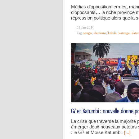
Médias d’opposition fermés, manife
d’opposants… la riche province m
répression politique alors que la 
31 Jan 2016
Tag
congo
,
élections
,
kabila
,
katanga
,
katu
La crise que traverse la majorité p
émerger deux nouveaux acteurs su
: le G7 et Moïse Katumbi.
[...]