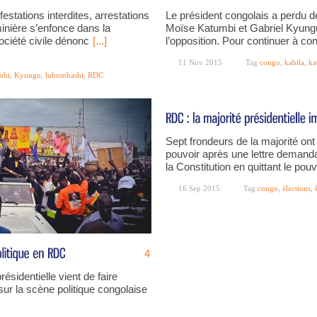
stations interdites, arrestations
Le président congolais a perdu d
inière s’enfonce dans la
Moïse Katumbi et Gabriel Kyun
société civile dénonc
[...]
l’opposition. Pour continuer à con
11 Nov 2015
Tag
congo
,
kabila
,
ka
mbi
,
Kyungu
,
lubumbashi
,
RDC
Sept frondeurs de la majorité ont 
pouvoir après une lettre demand
la Constitution en quittant le pou
16 Sep 2015
Tag
congo
,
élections
,
4
résidentielle vient de faire
r la scène politique congolaise