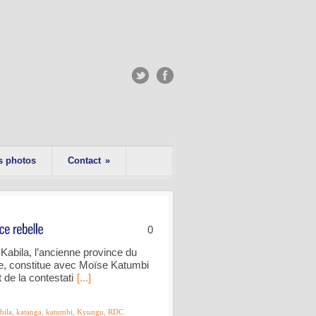
s photos
Contact
»
0
i-Kabila, l’ancienne province du
, constitue avec Moïse Katumbi
 de la contestati
[...]
bila
,
katanga
,
katumbi
,
Kyungu
,
RDC