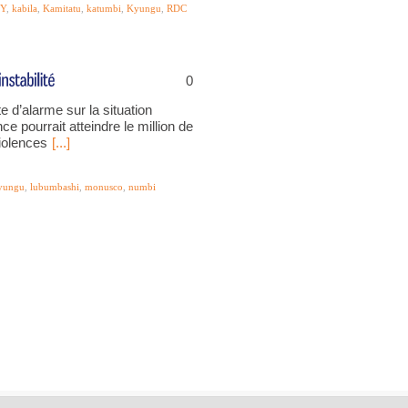
Y
,
kabila
,
Kamitatu
,
katumbi
,
Kyungu
,
RDC
0
e d’alarme sur la situation
e pourrait atteindre le million de
violences
[...]
yungu
,
lubumbashi
,
monusco
,
numbi