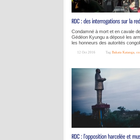
Condamné à mort et en cavale dep
Gédéon Kyungu a déposé les ar
les honneurs des autorités congol
12 Oct 2016
Tag
Bakata Katanga
,
co